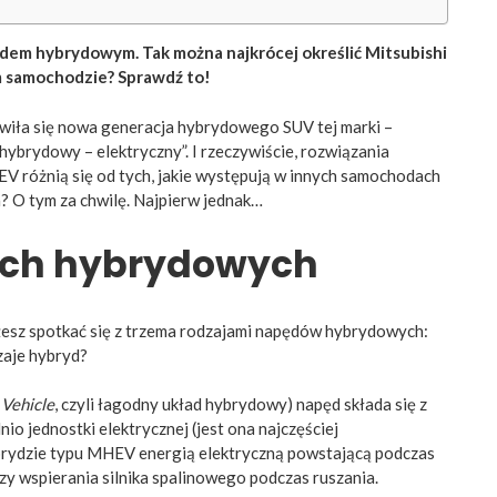
em hybrydowym. Tak można najkrócej określić Mitsubishi
m samochodzie? Sprawdź to!
awiła się nowa generacja hybrydowego SUV tej marki –
ybrydowy – elektryczny”. I rzeczywiście, rozwiązania
V różnią się od tych, jakie występują w innych samochodach
? O tym za chwilę. Najpierw jednak…
ach hybrydowych
sz spotkać się z trzema rodzajami napędów hybrydowych:
zaje hybryd?
 Vehicle
, czyli łagodny układ hybrydowy) napęd składa się z
io jednostki elektrycznej (jest ona najczęściej
ybrydzie typu MHEV energią elektryczną powstającą podczas
y wspierania silnika spalinowego podczas ruszania.