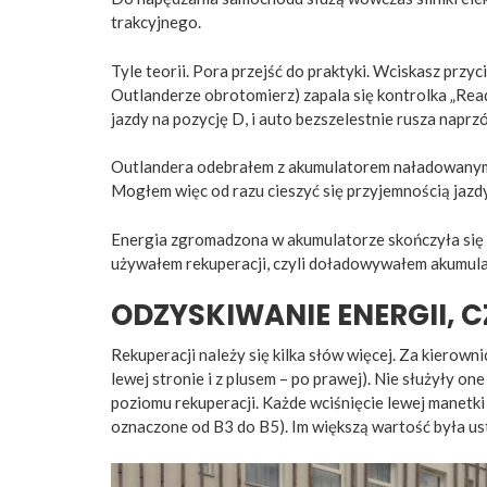
trakcyjnego.
Tyle teorii. Pora przejść do praktyki. Wciskasz prz
Outlanderze obrotomierz) zapala się kontrolka „Read
jazdy na pozycję D, i auto bezszelestnie rusza naprzó
Outlandera odebrałem z akumulatorem naładowanym w
Mogłem więc od razu cieszyć się przyjemnością jazd
Energia zgromadzona w akumulatorze skończyła się 
używałem rekuperacji, czyli doładowywałem akumula
ODZYSKIWANIE ENERGII, 
Rekuperacji należy się kilka słów więcej. Za kierow
lewej stronie i z plusem – po prawej). Nie służyły o
poziomu rekuperacji. Każde wciśnięcie lewej manetki
oznaczone od B3 do B5). Im większą wartość była us