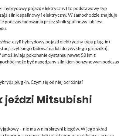
zyli hybrydowy pojazd elektryczny) to podstawowy typ
ą silnik spalinowy i elektryczny. W samochodzie znajduje
e podczas ładowania przez silnik spalinowy lub jest
odu.
ehicle
, czyli hybrydowy pojazd elektryczny typu plug-in)
stacji szybkiego ładowania lub do zwykłego gniazdka).
 umożliwiają pokonanie dystansu nawet 50 km z
Samochód może być napędzany silnikiem benzynowym podczas
brydą plug-in. Czym się od niej odróżnia?
k jeździ Mitsubishi
jątkowy – nie ma w nim skrzyni biegów. W jego skład
u towarzyszą dwa silniki elektryczne: znajdujące się przy