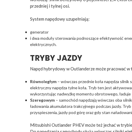
przedniej i tylnej osi.
System napędowy uzupełniają:
generator
i dwa moduły sterowania podnoszące efektywność energ
elektrycznych.
TRYBY JAZDY
Napęd hybrydowy w Outlanderze może pracować w t
Równoległym
– wówczas przednie koła napędza silnik sp
elektryczny napędza tylne koła. Tryb ten jest aktywowan
wykorzystując nadwyżkę momentu obrotowego, ładuje te
Szeregowym
– samochód napędzają wówczas oba silniki 
ładowania akumulatora trakcyjnego podczas jazdy. Tr
przyspieszenia, jazdy pod górę oraz gdy stan naładowania
Mitsubishi Outlander PHEV może też jechać w trybi
Do napędzania samochodu służą wówczas silniki elek