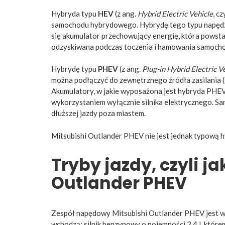
Hybryda typu
HEV
(z ang.
Hybrid Electric Vehicle
, c
samochodu hybrydowego. Hybrydę tego typu napędzaj
się akumulator przechowujący energię, która powstaj
odzyskiwana podczas toczenia i hamowania samoch
Hybrydę typu
PHEV
(z ang.
Plug-in Hybrid Electric V
można podłączyć do zewnętrznego źródła zasilania (
Akumulatory, w jakie wyposażona jest hybryda PHEV
wykorzystaniem wyłącznie silnika elektrycznego. 
dłuższej jazdy poza miastem.
Mitsubishi Outlander PHEV nie jest jednak typową hy
Tryby jazdy, czyli ja
Outlander PHEV
Zespół napędowy Mitsubishi Outlander PHEV jest wy
wchodzą: silnik benzynowy o pojemności 2,4 l, którem