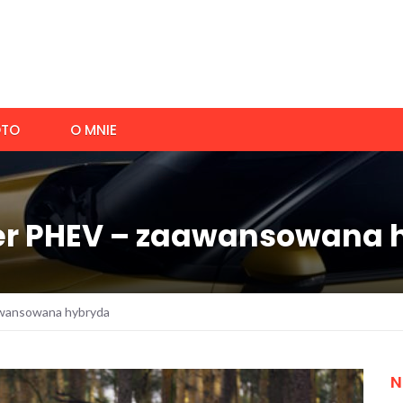
TO
O MNIE
der PHEV – zaawansowana 
awansowana hybryda
N