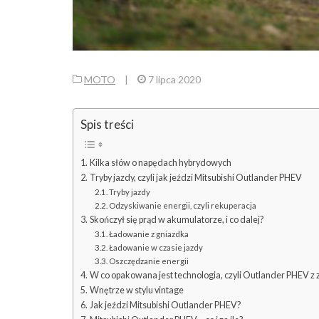
MOTO
|
7 lipca 2020
Spis treści
Kilka słów o napędach hybrydowych
Tryby jazdy, czyli jak jeździ Mitsubishi Outlander PHEV
Tryby jazdy
Odzyskiwanie energii, czyli rekuperacja
Skończył się prąd w akumulatorze, i co dalej?
Ładowanie z gniazdka
Ładowanie w czasie jazdy
Oszczędzanie energii
W co opakowana jest technologia, czyli Outlander PHEV z
Wnętrze w stylu vintage
Jak jeździ Mitsubishi Outlander PHEV?