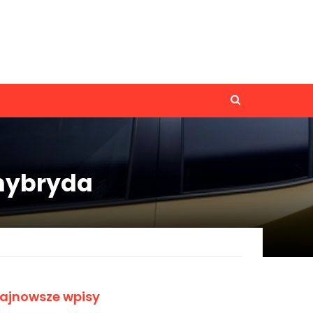
hybryda
ajnowsze wpisy