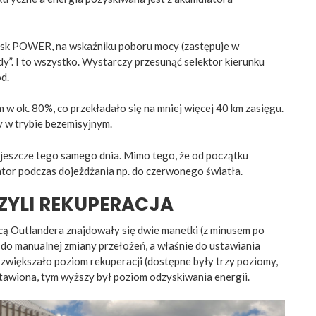
ycisk POWER, na wskaźniku poboru mocy (zastępuje w
y”. I to wszystko. Wystarczy przesunąć selektor kierunku
d.
 ok. 80%, co przekładało się na mniej więcej 40 km zasięgu.
y w trybie bezemisyjnym.
jeszcze tego samego dnia. Mimo tego, że od początku
tor podczas dojeżdżania np. do czerwonego światła.
CZYLI REKUPERACJA
nicą Outlandera znajdowały się dwie manetki (z minusem po
ne do manualnej zmiany przełożeń, a właśnie do ustawiania
 zwiększało poziom rekuperacji (dostępne były trzy poziomy,
tawiona, tym wyższy był poziom odzyskiwania energii.