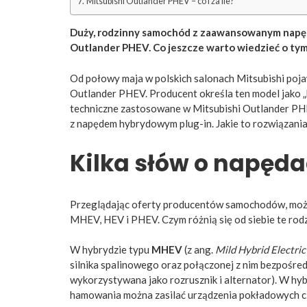
Mitsubishi Outlander PHEV – co i za ile?
Duży, rodzinny samochód z zaawansowanym napęd
Outlander PHEV. Co jeszcze warto wiedzieć o ty
Od połowy maja w polskich salonach Mitsubishi poj
Outlander PHEV. Producent określa ten model jako „h
techniczne zastosowane w Mitsubishi Outlander PHE
z napędem hybrydowym plug-in. Jakie to rozwiązania
Kilka słów o napęd
Przeglądając oferty producentów samochodów, może
MHEV, HEV i PHEV. Czym różnią się od siebie te rod
W hybrydzie typu
MHEV
(z ang.
Mild Hybrid Electric
silnika spalinowego oraz połączonej z nim bezpośredn
wykorzystywana jako rozrusznik i alternator). W h
hamowania można zasilać urządzenia pokładowych cz