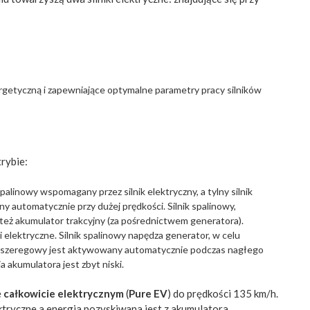
etyczną i zapewniające optymalne parametry pracy silników
rybie:
alinowy wspomagany przez silnik elektryczny, a tylny silnik
y automatycznie przy dużej prędkości. Silnik spalinowy,
ż akumulator trakcyjny (za pośrednictwem generatora).
elektryczne. Silnik spalinowy napędza generator, w celu
yb szeregowy jest aktywowany automatycznie podczas nagłego
 akumulatora jest zbyt niski.
e
całkowicie elektrycznym
(
Pure EV
) do prędkości 135 km/h.
tryczne a energia pozyskiwana jest z akumulatora