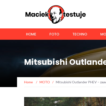
HOME
FOTO
TECHNO
MO
Mitsubishi Outlan
Home
/
MOTO
/
Mitsubishi Outlander PHEV – za