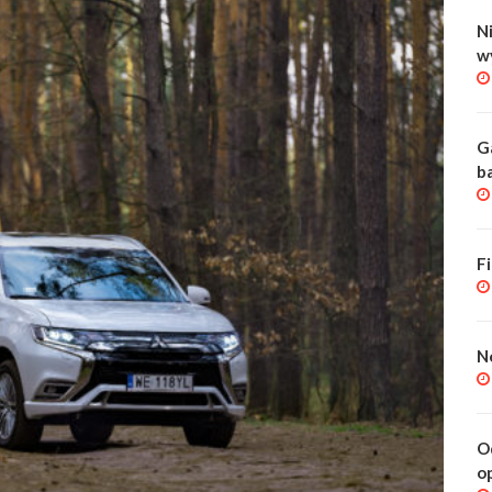
Ni
w
G
b
F
N
O
o