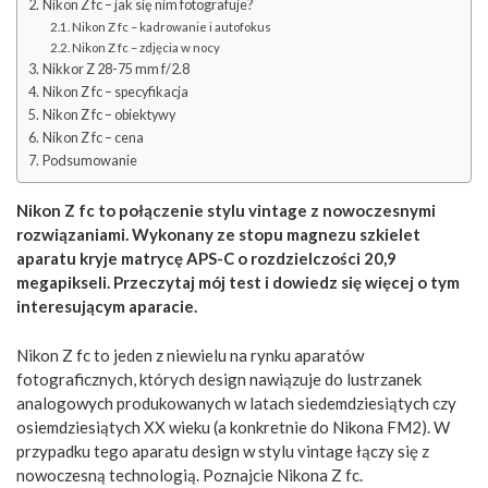
Nikon Z fc – jak się nim fotografuje?
Nikon Z fc – kadrowanie i autofokus
Nikon Z fc – zdjęcia w nocy
Nikkor Z 28-75 mm f/2.8
Nikon Z fc – specyfikacja
Nikon Z fc – obiektywy
Nikon Z fc – cena
Podsumowanie
Nikon Z fc to połączenie stylu vintage z nowoczesnymi
rozwiązaniami. Wykonany ze stopu magnezu szkielet
aparatu kryje matrycę APS-C o rozdzielczości 20,9
megapikseli. Przeczytaj mój test i dowiedz się więcej o tym
interesującym aparacie.
Nikon Z fc to jeden z niewielu na rynku aparatów
fotograficznych, których design nawiązuje do lustrzanek
analogowych produkowanych w latach siedemdziesiątych czy
osiemdziesiątych XX wieku (a konkretnie do Nikona FM2). W
przypadku tego aparatu design w stylu vintage łączy się z
nowoczesną technologią. Poznajcie Nikona Z fc.