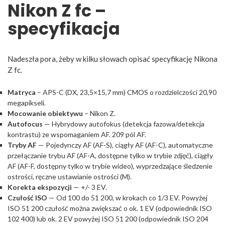
Nikon Z fc –
specyfikacja
Nadeszła pora, żeby w kilku słowach opisać specyfikację Nikona
Z fc.
Matryca
– APS-C (DX, 23,5×15,7 mm) CMOS o rozdzielczości 20,90
megapikseli.
Mocowanie obiektywu
– Nikon Z.
Autofocus
— Hybrydowy autofokus (detekcja fazowa/detekcja
kontrastu) ze wspomaganiem AF. 209 pól AF.
Tryby AF
— Pojedynczy AF (AF-S), ciągły AF (AF-C), automatyczne
przełączanie trybu AF (AF-A, dostępne tylko w trybie zdjęć), ciągły
AF (AF-F, dostępny tylko w trybie wideo), wyprzedzające śledzenie
ostrości, ręczne ustawianie ostrości (M).
Korekta ekspozycji
— +/- 3 EV.
Czułość ISO
— Od 100 do 51 200, w krokach co 1/3 EV. Powyżej
ISO 51 200 czułość można zwiększać o ok. 1 EV (odpowiednik ISO
102 400) lub ok. 2 EV powyżej ISO 51 200 (odpowiednik ISO 204