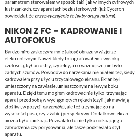
parametrem sterowałem w sposób taki, jak w innych cyfrowych
lustrzankach, czy aparatach bezlusterkowych (już Cyceron
powiedział, że
przyzwyczajenie to jakby druga natura
).
NIKON Z FC – KADROWANIE I
AUTOFOKUS
Bardzo miło zaskoczyła mnie jakość obrazu w wizjerze
elektronicznym. Nawet kiedy fotografowałem z wysoką
czułością, był on ostry, czytelny, a co ważniejsze, nie było
żadnych szumów. Powodów do narzekania nie miałem też, kiedy
kadrowałem przy użyciu trzycalowego ekranu. Ekran był
umieszczony na zawiasie, umieszczonym na lewym boku
aparatu. Dzięki temu mogłem kadrować nie tylko, trzymając
aparat przed sobą w wyciągniętych rękach (czyli, jak mawiają
złośliwi, w pozycji
na zombie
), ale też trzymając go na
wysokości pasa, czy z żabiej perspektywy. Dodatkowo ekran
można było zamknąć. Pozwalało to nie tylko uniknąć jego
zabrudzenia czy porysowania, ale także podkreślało styl
aparatu.