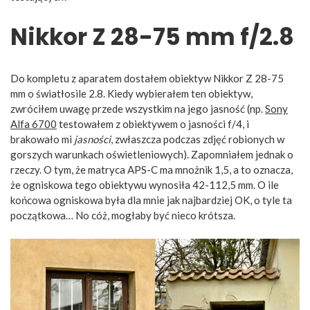
Nikkor Z 28-75 mm f/2.8
Do kompletu z aparatem dostałem obiektyw Nikkor Z 28-75
mm o światłosile 2.8. Kiedy wybierałem ten obiektyw,
zwróciłem uwagę przede wszystkim na jego jasność (np.
Sony
Alfa 670
0
testowałem z obiektywem o jasności f/4, i
brakowało mi
jasności
, zwłaszcza podczas zdjęć robionych w
gorszych warunkach oświetleniowych). Zapomniałem jednak o
rzeczy. O tym, że matryca APS-C ma mnożnik 1,5, a to oznacza,
że ogniskowa tego obiektywu wynosiła 42-112,5 mm. O ile
końcowa ogniskowa była dla mnie jak najbardziej OK, o tyle ta
początkowa… No cóż, mogłaby być nieco krótsza.