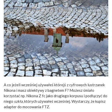
A co jeżeli wcześniej używałeś którejś z cyfrowych lustrzanek
Nikona i masz obiektywy z bagnetem F? Możesz śmiało
korzystać np. Nikona Z fc jako drugiego korpusu i podłączyć do
niego
szkła
, których używałeś wcześniej. Wystarczy, że kupisz
adapter do mocowania FTZ.