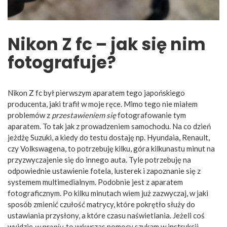
Nikon Z fc – jak się nim
fotografuje?
Nikon Z fc był pierwszym aparatem tego japońskiego
producenta, jaki trafił w moje ręce. Mimo tego nie miałem
problemów z
przestawieniem się
fotografowanie tym
aparatem. To tak jak z prowadzeniem samochodu. Na co dzień
jeżdżę Suzuki, a kiedy do testu dostaję np. Hyundaia, Renault,
czy Volkswagena, to potrzebuję kilku, góra kilkunastu minut na
przyzwyczajenie się do innego auta. Tyle potrzebuję na
odpowiednie ustawienie fotela, lusterek i zapoznanie się z
systemem multimedialnym. Podobnie jest z aparatem
fotograficznym. Po kilku minutach wiem już zazwyczaj, w jaki
sposób zmienić czułość matrycy, które pokrętło służy do
ustawiania przysłony, a które czasu naświetlania. Jeżeli coś
wyjdzie
w praniu
, to wówczas pomocy szukam w instrukcji