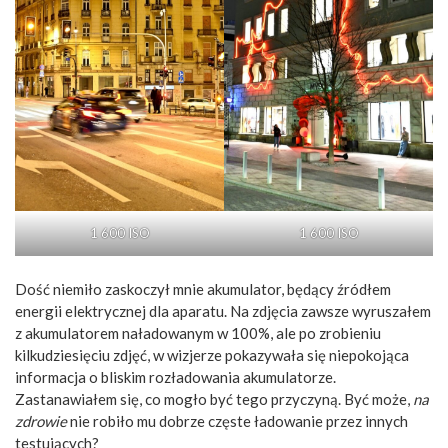
1 600 ISO
1 600 ISO
Dość niemiło zaskoczył mnie akumulator, będący źródłem
energii elektrycznej dla aparatu. Na zdjęcia zawsze wyruszałem
z akumulatorem naładowanym w 100%, ale po zrobieniu
kilkudziesięciu zdjęć, w wizjerze pokazywała się niepokojąca
informacja o bliskim rozładowania akumulatorze.
Zastanawiałem się, co mogło być tego przyczyną. Być może,
na
zdrowie
nie robiło mu dobrze częste ładowanie przez innych
testujących?