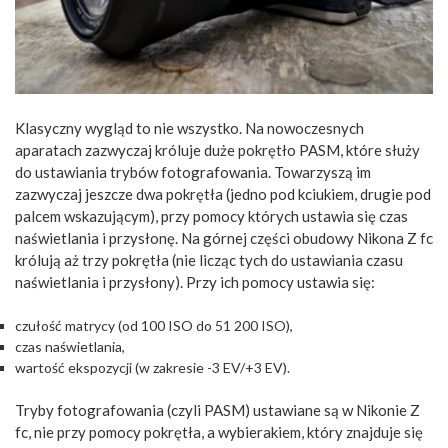
Klasyczny wygląd to nie wszystko. Na nowoczesnych
aparatach zazwyczaj króluje duże pokrętło PASM, które służy
do ustawiania trybów fotografowania. Towarzyszą im
zazwyczaj jeszcze dwa pokrętła (jedno pod kciukiem, drugie pod
palcem wskazującym), przy pomocy których ustawia się czas
naświetlania i przysłonę. Na górnej części obudowy Nikona Z fc
królują aż trzy pokrętła (nie licząc tych do ustawiania czasu
naświetlania i przysłony). Przy ich pomocy ustawia się:
czułość matrycy (od 100 ISO do 51 200 ISO),
czas naświetlania,
wartość ekspozycji (w zakresie -3 EV/+3 EV).
Tryby fotografowania (czyli PASM) ustawiane są w Nikonie Z
fc, nie przy pomocy pokrętła, a wybierakiem, który znajduje się