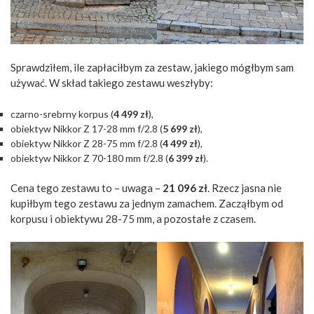
Sprawdziłem, ile zapłaciłbym za zestaw, jakiego mógłbym sam
używać. W skład takiego zestawu weszłyby:
czarno-srebrny korpus (
4 499 zł
),
obiektyw Nikkor Z 17-28 mm f/2.8 (
5 699 zł
),
obiektyw Nikkor Z 28-75 mm f/2.8 (
4 499 zł
),
obiektyw Nikkor Z 70-180 mm f/2.8 (
6 399 zł
).
Cena tego zestawu to – uwaga –
21 096 zł
. Rzecz jasna nie
kupiłbym tego zestawu za jednym zamachem. Zacząłbym od
korpusu i obiektywu 28-75 mm, a pozostałe z czasem.