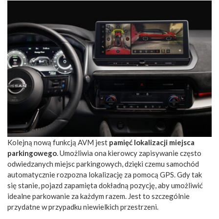
Kolejną nową funkcją AVM jest
pamięć lokalizacji miejsca
parkingowego
. Umożliwia ona kierowcy zapisywanie często
odwiedzanych miejsc parkingowych, dzięki czemu samochód
automatycznie rozpozna lokalizację za pomocą GPS. Gdy tak
się stanie, pojazd zapamięta dokładną pozycję, aby umożliwić
idealne parkowanie za każdym razem. Jest to szczególnie
przydatne w przypadku niewielkich przestrzeni.