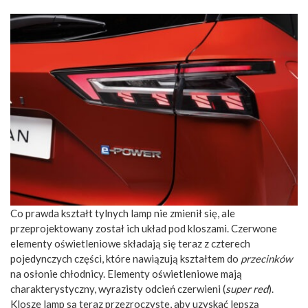
Co prawda kształt tylnych lamp nie zmienił się, ale
przeprojektowany został ich układ pod kloszami. Czerwone
elementy oświetleniowe składają się teraz z czterech
pojedynczych części, które nawiązują kształtem do
przecinków
na osłonie chłodnicy. Elementy oświetleniowe mają
charakterystyczny, wyrazisty odcień czerwieni (
super red
).
Klosze lamp są teraz przezroczyste, aby uzyskać lepszą