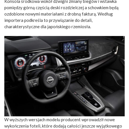
Konsola środkowa wokół dźwigni zmiany biegów i wstawka
pomiędzy górną częścią deski rozdzielczej a schowkiem będą
ozdobione nowymi materiałami z drobną fakturą. Według
importera podkreśla to przywiązanie do detali,
charakterystyczne dla japońskiego rzemiosła.
W wyższych wersjach modelu producent wprowadził nowe
wykończenia foteli, które dodają całości jeszcze wyjątkowego