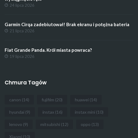
24 lipca 2026
Garmin Cirqa zadebiutował! Brak ekranu i potężna bateria
21 lipca 2026
Fiat Grande Panda. Król miasta powraca?
19 lipca 2026
Chmura Tagów
canon
(14)
fujifilm
(20)
huawei
(14)
hyundai
(9)
instax
(16)
instax mini
(10)
lenovo
(9)
mitsubishi
(12)
oppo
(13)
Xiaomi
(10)