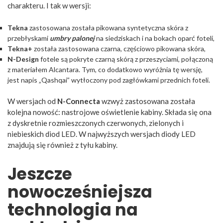
charakteru. I tak w wersji:
Tekna
zastosowana została pikowana syntetyczna skóra z
przebłyskami
umbry palonej
na siedziskach i na bokach oparć foteli,
Tekna+
została zastosowana czarna, częściowo pikowana skóra,
N-Design
fotele są pokryte czarną skórą z przeszyciami, połączoną
z materiałem Alcantara. Tym, co dodatkowo wyróżnia tę wersję,
jest napis „Qashqai” wytłoczony pod zagłówkami przednich foteli.
W wersjach od
N-Connecta
wzwyż zastosowana została
kolejna nowość: nastrojowe oświetlenie kabiny. Składa się ona
z dyskretnie rozmieszczonych czerwonych, zielonych i
niebieskich diod LED. W najwyższych wersjach diody LED
znajdują się również z tyłu kabiny.
Jeszcze
nowocześniejsza
technologia na