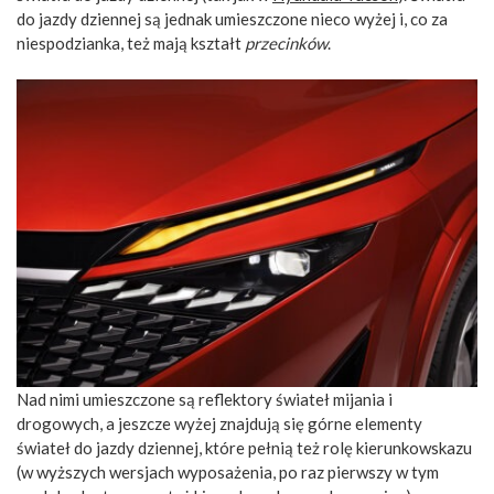
do jazdy dziennej są jednak umieszczone nieco wyżej i, co za
niespodzianka, też mają kształt
przecinków
.
Nad nimi umieszczone są reflektory świateł mijania i
drogowych, a jeszcze wyżej znajdują się górne elementy
świateł do jazdy dziennej, które pełnią też rolę kierunkowskazu
(w wyższych wersjach wyposażenia, po raz pierwszy w tym