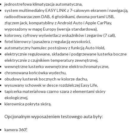
jednostrefowa klimatyzacja automatyczna,
system multimedialny EASY LINK z 7-calowym ekranem i nawigacją,
radioodtwarzaczem DAB, 6 głośnikami, dwoma portami USB,
złączem jack, kompatybilny z Android Auto i Apple CarPlay,
wyposażony w mapę Europy (wersja standardowa),
kolorowy, cyfrowy wyświetlacz wskaźników i zegarów (7 cali),
fotel kierowcy i pasażera z regulacją wysokości,
automatyczny hamulec postojowy z funkcją Auto Hold,
elektrycznie regulowane, składane i podgrzewane lusterka boczne
elektrycznie z czujnikiem temperatury zewnętrznej,
wewnętrzne lusterko wewnętrzne elektrochromatyczne,
chromowana końcówka wydechu,
obudowy lusterek bocznych w kolorze dachu,
wysuwany schowek w desce rozdzielczej Easy Life,
tapicerka materiałowa czarno szara z elementami skóry
ekologicznej,
kierownica pokryta skórą.
Opcjonalnym wyposażeniem testowego auta były:
kamera 360º,