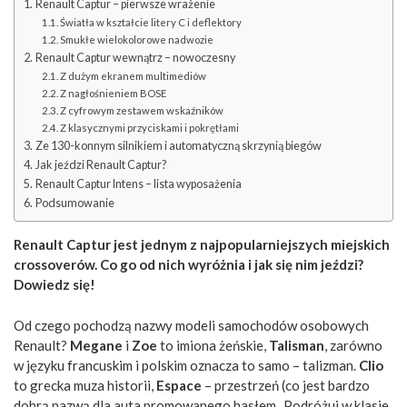
Renault Captur – pierwsze wrażenie
Światła w kształcie litery C i deflektory
Smukłe wielokolorowe nadwozie
Renault Captur wewnątrz – nowoczesny
Z dużym ekranem multimediów
Z nagłośnieniem BOSE
Z cyfrowym zestawem wskaźników
Z klasycznymi przyciskami i pokrętłami
Ze 130-konnym silnikiem i automatyczną skrzynią biegów
Jak jeździ Renault Captur?
Renault Captur Intens – lista wyposażenia
Podsumowanie
Renault Captur jest jednym z najpopularniejszych miejskich
crossoverów. Co go od nich wyróżnia i jak się nim jeździ?
Dowiedz się!
Od czego pochodzą nazwy modeli samochodów osobowych
Renault?
Megane
i
Zoe
to imiona żeńskie,
Talisman
, zarówno
w języku francuskim i polskim oznacza to samo – talizman.
Clio
to grecka muza historii,
Espace
– przestrzeń (co jest bardzo
dobrą nazwą dla auta promowanego hasłem „Podróżuj w klasie