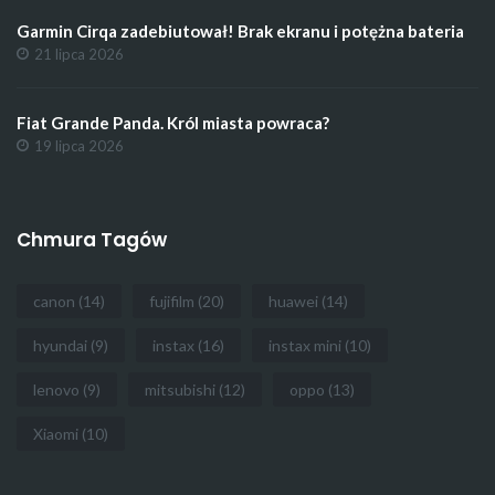
Garmin Cirqa zadebiutował! Brak ekranu i potężna bateria
21 lipca 2026
Fiat Grande Panda. Król miasta powraca?
19 lipca 2026
Chmura Tagów
canon
(14)
fujifilm
(20)
huawei
(14)
hyundai
(9)
instax
(16)
instax mini
(10)
lenovo
(9)
mitsubishi
(12)
oppo
(13)
Xiaomi
(10)