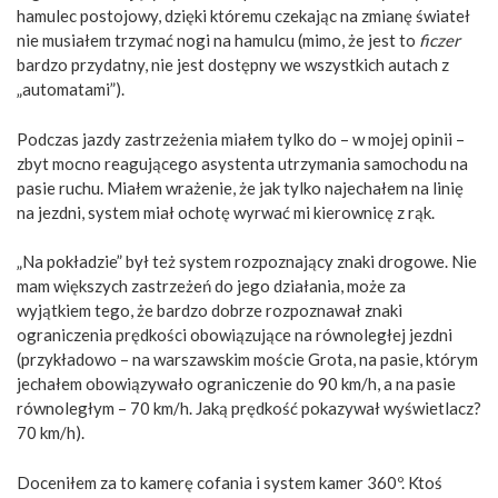
hamulec postojowy, dzięki któremu czekając na zmianę świateł
nie musiałem trzymać nogi na hamulcu (mimo, że jest to
ficzer
bardzo przydatny, nie jest dostępny we wszystkich autach z
„automatami”).
Podczas jazdy zastrzeżenia miałem tylko do – w mojej opinii –
zbyt mocno reagującego asystenta utrzymania samochodu na
pasie ruchu. Miałem wrażenie, że jak tylko najechałem na linię
na jezdni, system miał ochotę wyrwać mi kierownicę z rąk.
„Na pokładzie” był też system rozpoznający znaki drogowe. Nie
mam większych zastrzeżeń do jego działania, może za
wyjątkiem tego, że bardzo dobrze rozpoznawał znaki
ograniczenia prędkości obowiązujące na równoległej jezdni
(przykładowo – na warszawskim moście Grota, na pasie, którym
jechałem obowiązywało ograniczenie do 90 km/h, a na pasie
równoległym – 70 km/h. Jaką prędkość pokazywał wyświetlacz?
70 km/h).
Doceniłem za to kamerę cofania i system kamer 360º. Ktoś