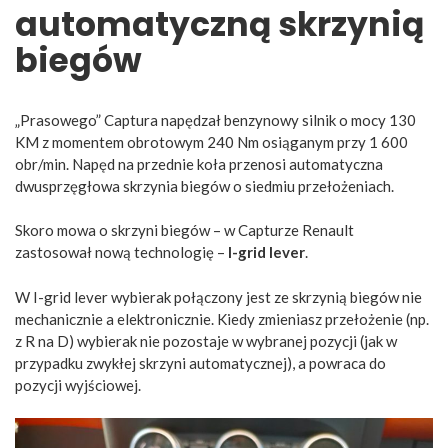
automatyczną skrzynią
biegów
„Prasowego” Captura napędzał benzynowy silnik o mocy 130
KM z momentem obrotowym 240 Nm osiąganym przy 1 600
obr/min. Napęd na przednie koła przenosi automatyczna
dwusprzęgłowa skrzynia biegów o siedmiu przełożeniach.
Skoro mowa o skrzyni biegów – w Capturze Renault
zastosował nową technologię –
I-grid lever
.
W I-grid lever wybierak połączony jest ze skrzynią biegów nie
mechanicznie a elektronicznie. Kiedy zmieniasz przełożenie (np.
z R na D) wybierak nie pozostaje w wybranej pozycji (jak w
przypadku zwykłej skrzyni automatycznej), a powraca do
pozycji wyjściowej.