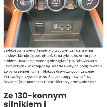
Szybkością nawiewu, temperaturą powietrza i kierunkiem
nawiewu kieruje się pokrętłami. Są na tyle duże, że zimą bez
problemu można z pewnością obsługiwać je w rękawiczkach.
Także przyciski włączające np. światła awaryjne, podgrzewanie
szyby (przedniej i tylnej), blokadę drzwi czy podgrzewanie
kierownicy (nazywane przez Renault „toggle switch”) są
fizyczne i (o ile można tak to określić) przyjazne w obsłudze.
Ze 130-konnym
silnikiem i