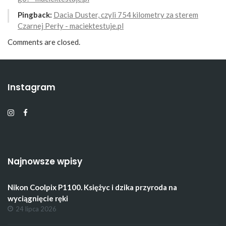
Pingback:
Dacia Duster, czyli 754 kilometry za sterem
Czarnej Perły - maciektestuje.pl
Comments are closed.
Instagram
Najnowsze wpisy
Nikon Coolpix P1100. Księżyc i dzika przyroda na
wyciągnięcie ręki
24 lipca 2026