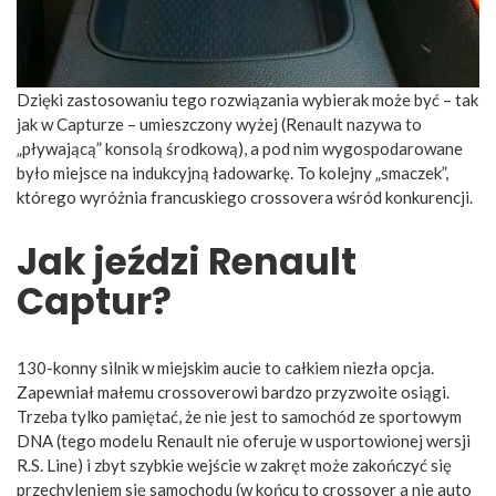
Dzięki zastosowaniu tego rozwiązania wybierak może być – tak
jak w Capturze – umieszczony wyżej (Renault nazywa to
„pływającą” konsolą środkową), a pod nim wygospodarowane
było miejsce na indukcyjną ładowarkę. To kolejny „smaczek”,
którego wyróżnia francuskiego crossovera wśród konkurencji.
Jak jeździ Renault
Captur?
130-konny silnik w miejskim aucie to całkiem niezła opcja.
Zapewniał małemu crossoverowi bardzo przyzwoite osiągi.
Trzeba tylko pamiętać, że nie jest to samochód ze sportowym
DNA (tego modelu Renault nie oferuje w usportowionej wersji
R.S. Line) i zbyt szybkie wejście w zakręt może zakończyć się
przechyleniem się samochodu (w końcu to crossover a nie auto