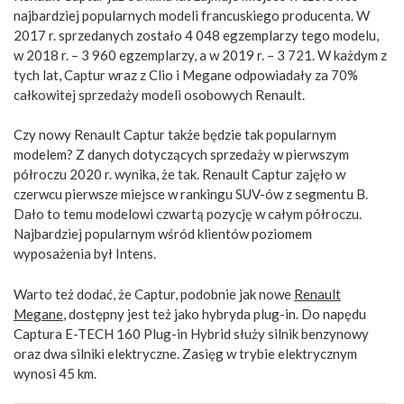
najbardziej popularnych modeli francuskiego producenta. W
2017 r. sprzedanych zostało 4 048 egzemplarzy tego modelu,
w 2018 r. – 3 960 egzemplarzy, a w 2019 r. – 3 721. W każdym z
tych lat, Captur wraz z Clio i Megane odpowiadały za 70%
całkowitej sprzedaży modeli osobowych Renault.
Czy nowy Renault Captur także będzie tak popularnym
modelem? Z danych dotyczących sprzedaży w pierwszym
półroczu 2020 r. wynika, że tak. Renault Captur zajęło w
czerwcu pierwsze miejsce w rankingu SUV-ów z segmentu B.
Dało to temu modelowi czwartą pozycję w całym półroczu.
Najbardziej popularnym wśród klientów poziomem
wyposażenia był Intens.
Warto też dodać, że Captur, podobnie jak nowe
Renault
Megane
, dostępny jest też jako hybryda plug-in. Do napędu
Captura E-TECH 160 Plug-in Hybrid służy silnik benzynowy
oraz dwa silniki elektryczne. Zasięg w trybie elektrycznym
wynosi 45 km.