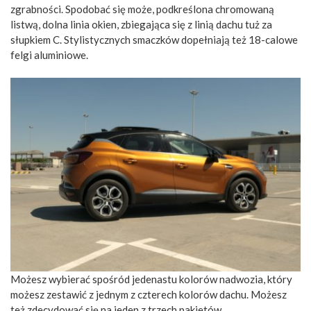
zgrabności. Spodobać się może, podkreślona chromowaną
listwą, dolna linia okien, zbiegająca się z linią dachu tuż za
słupkiem C. Stylistycznych smaczków dopełniają też 18-calowe
felgi aluminiowe.
Możesz wybierać spośród jedenastu kolorów nadwozia, który
możesz zestawić z jednym z czterech kolorów dachu. Możesz
też zdecydować się na jeden z trzech pakietów