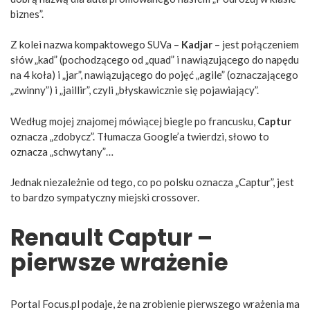
biznes”.
Z kolei nazwa kompaktowego SUVa –
Kadjar
– jest połączeniem
słów „kad” (pochodzącego od „quad” i nawiązującego do napędu
na 4 koła) i „jar”, nawiązującego do pojęć „agile” (oznaczającego
„zwinny”) i „jaillir”, czyli „błyskawicznie się pojawiający”.
Według mojej znajomej mówiącej biegle po francusku,
Captur
oznacza „zdobycz”. Tłumacza Google’a twierdzi, słowo to
oznacza „schwytany”…
Jednak niezależnie od tego, co po polsku oznacza „Captur”, jest
to bardzo sympatyczny miejski crossover.
Renault Captur –
pierwsze wrażenie
Portal Focus.pl podaje, że na zrobienie pierwszego wrażenia ma