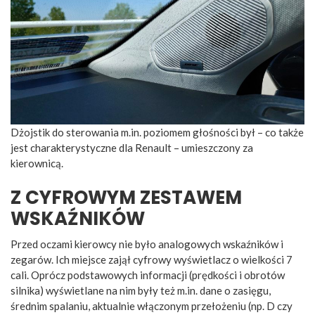
Dżojstik do sterowania m.in. poziomem głośności był – co także
jest charakterystyczne dla Renault – umieszczony za
kierownicą.
Z CYFROWYM ZESTAWEM
WSKAŹNIKÓW
Przed oczami kierowcy nie było analogowych wskaźników i
zegarów. Ich miejsce zajął cyfrowy wyświetlacz o wielkości 7
cali. Oprócz podstawowych informacji (prędkości i obrotów
silnika) wyświetlane na nim były też m.in. dane o zasięgu,
średnim spalaniu, aktualnie włączonym przełożeniu (np. D czy