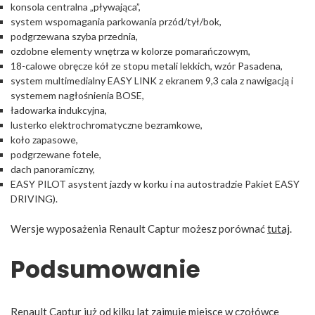
konsola centralna „pływająca”,
system wspomagania parkowania przód/tył/bok,
podgrzewana szyba przednia,
ozdobne elementy wnętrza w kolorze pomarańczowym,
18-calowe obręcze kół ze stopu metali lekkich, wzór Pasadena,
system multimedialny EASY LINK z ekranem 9,3 cala z nawigacją i
systemem nagłośnienia BOSE,
ładowarka indukcyjna,
lusterko elektrochromatyczne bezramkowe,
koło zapasowe,
podgrzewane fotele,
dach panoramiczny,
EASY PILOT asystent jazdy w korku i na autostradzie Pakiet EASY
DRIVING).
Wersje wyposażenia Renault Captur możesz porównać
tutaj
.
Podsumowanie
Renault Captur już od kilku lat zajmuje miejsce w czołówce