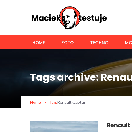
HOME
FOTO
TECHNO
MO
Tags archive: Renau
Home
/
Tag:
Renault Captur
Renault