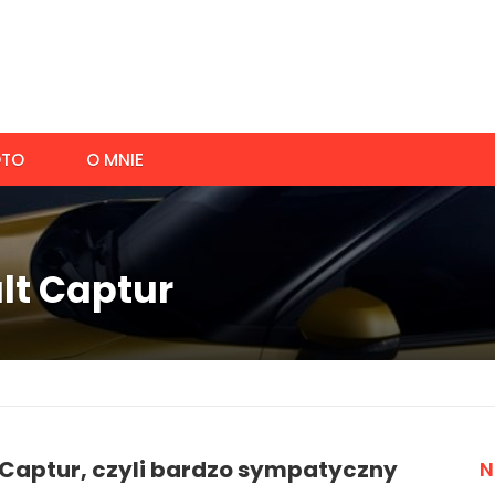
TO
O MNIE
lt Captur
 Captur, czyli bardzo sympatyczny
N