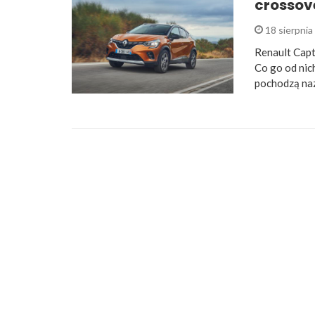
crossov
18 sierpni
Renault Capt
Co go od nich
pochodzą na