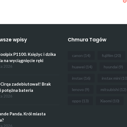
wsze wpisy
Chmura Tagów
oolpix P1100. Księżyc i dzika
canon
(14)
fujifilm
(20)
a na wyciągnięcie ręki
ca 2026
huawei
(14)
hyundai
(9)
instax
(16)
instax mini
(10
Cirqa zadebiutował! Brak
lenovo
(9)
mitsubishi
(12)
i potężna bateria
ca 2026
oppo
(13)
Xiaomi
(10)
ande Panda. Król miasta
a?
ca 2026