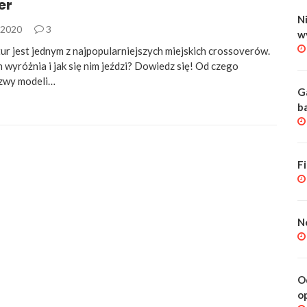
er
Ni
a 2020
3
w
ur jest jednym z najpopularniejszych miejskich crossoverów.
 wyróżnia i jak się nim jeździ? Dowiedz się! Od czego
zwy modeli…
G
b
F
N
O
o