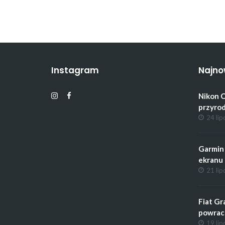
Instagram
Najno
Nikon C
przyrod
24 lip
Garmin 
ekranu 
21 lip
Fiat Gr
powrac
19 lip