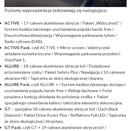
Poziomy wyposażenia przedstawiają się następująco:
ACTIVE
– 17-calowe aluminiowe obręcze / Pakiet „Widoczność” /
System bezkluczykowego uruchamiania pojazdu hands free /
Dwustrefowa klimatyzacja / Wspomaganie parkowania tyłem /
Radio cyfrowe (DAB),
ACTIVE Pack
, czyli ACTIVE + Mirror screen / elektrycznie
składane lusterka boczne / Wspomaganie parkowania przodem i
VisioPark 1,
ALLURE
– 18-calowe aluminiowe obręcze kół / Dodatkowo
przyciemniane szyby / Pakiet Safety Plus / Nawigacja z 10-calowym
ekranem HD / Tapicerka ze skóry ekologicznej i tkaniny,
ALLURE
Pack,
czyli ALLURE + / System bezkluczykowego dostępu i
uruchamiania pojazdu hands free + Relingi dachowe + Fotel
pasażera z funkcją składania do położenia stolika + Pakiet
specjalnego oświetlenia kabiny i tekstylne elementy dekoracyjne,
GT
– specjalne 18-calowe aluminiowe obręcze kół / Dach Black
Diamond / Pakiet Drive Assist Plus / Reflektory Full LED / Tapicerka
ze skóry ekologicznej i Alcantary,
GT Pack,
czyli GT + 19-calowe aluminiowe obręcze kół /