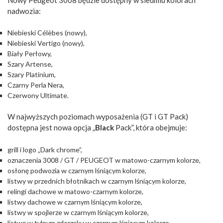
nadwozia:
Niebieski Célèbes (nowy),
Niebieski Vertigo (nowy),
Biały Perłowy,
Szary Artense,
Szary Platinium,
Czarny Perla Nera,
Czerwony Ultimate.
W najwyższych poziomach wyposażenia (GT i GT Pack)
dostępna jest nowa opcja „
Black
Pack”, która obejmuje:
grill i logo „Dark chrome”,
oznaczenia 3008 / GT / PEUGEOT w matowo-czarnym kolorze,
osłonę podwozia w czarnym lśniącym kolorze,
listwy w przednich błotnikach w czarnym lśniącym kolorze,
relingi dachowe w matowo-czarnym kolorze,
listwy dachowe w czarnym lśniącym kolorze,
listwy w spojlerze w czarnym lśniącym kolorze,
listwę w tylnym zderzaku w czarnym lśniącym kolorze,