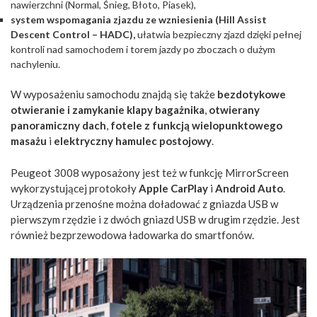
nawierzchni (Normal, Śnieg, Błoto, Piasek),
system wspomagania zjazdu ze wzniesienia (Hill Assist
Descent Control – HADC),
ułatwia bezpieczny zjazd dzięki pełnej
kontroli nad samochodem i torem jazdy po zboczach o dużym
nachyleniu.
W wyposażeniu samochodu znajdą się także
bezdotykowe
otwieranie i zamykanie klapy bagażnika
,
otwierany
panoramiczny dach
,
fotele z funkcją wielopunktowego
masażu
i
elektryczny hamulec postojowy
.
Peugeot 3008 wyposażony jest też w funkcję MirrorScreen
wykorzystującej protokoły
Apple CarPlay
i
Android Auto
.
Urządzenia przenośne można doładować z gniazda USB w
pierwszym rzędzie i z dwóch gniazd USB w drugim rzędzie. Jest
również bezprzewodowa ładowarka do smartfonów.