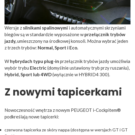
Wersje z
silnikami spalinowymi
i automatycznymi skrzyniami
biegów są w standardzie wyposażone w
przełącznik trybów
jazdy,
umieszczony na środkowej konsoli. Można wybrać jeden
z trzech trybów:
Normal, Sport i Eco.
W
hybrydach typu plug-in
przełącznik trybów jazdy umożliwia
wybór trybu
Electric
(domyślnie ustawiony tryb przy ruszaniu),
Hybrid, Sport lub 4WD
(wyłącznie w HYBRID4 300).
Z nowymi tapicerkami
Nowoczesność wnętrza z nowym PEUGEOT i-Cockpitem®
podkreślają nowe tapicerki:
czerwona tapicerka ze skóry nappa (dostępna w wersjach GT i GT