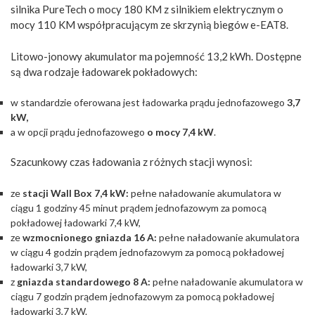
silnika PureTech o mocy 180 KM z silnikiem elektrycznym o
mocy 110 KM współpracującym ze skrzynią biegów e-EAT8.
Litowo-jonowy akumulator ma pojemność 13,2 kWh. Dostępne
są dwa rodzaje ładowarek pokładowych:
w standardzie oferowana jest ładowarka prądu jednofazowego
3,7
kW,
a w opcji prądu jednofazowego
o mocy 7,4 kW
.
Szacunkowy czas ładowania z różnych stacji wynosi:
ze
stacji Wall Box 7,4 kW:
pełne naładowanie akumulatora w
ciągu 1 godziny 45 minut prądem jednofazowym za pomocą
pokładowej ładowarki 7,4 kW,
ze
wzmocnionego gniazda 16 A:
pełne naładowanie akumulatora
w ciągu 4 godzin prądem jednofazowym za pomocą pokładowej
ładowarki 3,7 kW,
z
gniazda standardowego 8 A:
pełne naładowanie akumulatora w
ciągu 7 godzin prądem jednofazowym za pomocą pokładowej
ładowarki 3,7 kW.