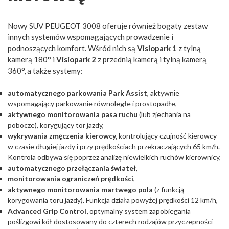
Nowy SUV PEUGEOT 3008 oferuje również bogaty zestaw
innych systemów wspomagających prowadzenie i
podnoszących komfort. Wśród nich są
Visiopark
1
z tylną
kamerą 180° i
Visiopark
2
z przednią kamerą i tylną kamerą
360°, a także systemy:
automatycznego parkowania Park Assist
, aktywnie
wspomagający parkowanie równoległe i prostopadłe,
aktywnego monitorowania pasa ruchu
(lub zjechania na
pobocze), korygujący tor jazdy,
wykrywania zmęczenia kierowcy,
kontrolujący czujność kierowcy
w czasie długiej jazdy i przy prędkościach przekraczających 65 km/h.
Kontrola odbywa się poprzez analizę niewielkich ruchów kierownicy,
automatycznego przełączania świateł
,
monitorowania ograniczeń prędkości
,
aktywnego monitorowania martwego pola
(z funkcją
korygowania toru jazdy). Funkcja działa powyżej prędkości 12 km/h,
Advanced Grip Control,
optymalny system zapobiegania
poślizgowi kół dostosowany do czterech rodzajów przyczepności