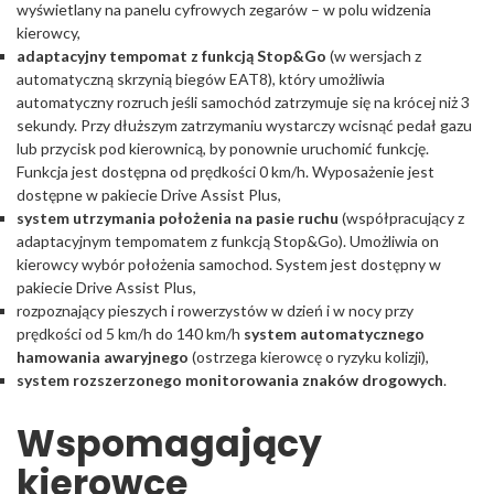
wyświetlany na panelu cyfrowych zegarów – w polu widzenia
kierowcy,
adaptacyjny tempomat z funkcją Stop&Go
(w wersjach z
automatyczną skrzynią biegów EAT8), który umożliwia
automatyczny rozruch jeśli samochód zatrzymuje się na krócej niż 3
sekundy. Przy dłuższym zatrzymaniu wystarczy wcisnąć pedał gazu
lub przycisk pod kierownicą, by ponownie uruchomić funkcję.
Funkcja jest dostępna od prędkości 0 km/h. Wyposażenie jest
dostępne w pakiecie Drive Assist Plus,
system utrzymania położenia na pasie ruchu
(współpracujący z
adaptacyjnym tempomatem z funkcją Stop&Go). Umożliwia on
kierowcy wybór położenia samochod. System jest dostępny w
pakiecie Drive Assist Plus,
rozpoznający pieszych i rowerzystów w dzień i w nocy przy
prędkości od 5 km/h do 140 km/h
system automatycznego
hamowania awaryjnego
(ostrzega kierowcę o ryzyku kolizji),
system rozszerzonego monitorowania znaków drogowych
.
Wspomagający
kierowcę