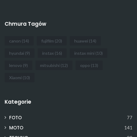
Chmura Tagów
canon
(14)
fujifilm
(20)
huawei
(14)
hyundai
(9)
instax
(16)
instax mini
(10)
lenovo
(9)
mitsubishi
(12)
oppo
(13)
Xiaomi
(10)
Kategorie
FOTO
77
MOTO
141