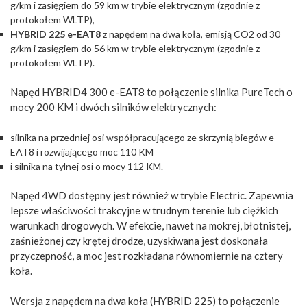
g/km i zasięgiem do 59 km w trybie elektrycznym (zgodnie z
protokołem WLTP),
HYBRID 225 e-EAT8
z napędem na dwa koła, emisją CO2 od 30
g/km i zasięgiem do 56 km w trybie elektrycznym (zgodnie z
protokołem WLTP).
Napęd HYBRID4 300 e-EAT8 to połączenie silnika PureTech o
mocy 200 KM i dwóch silników elektrycznych:
silnika na przedniej osi współpracującego ze skrzynią biegów e-
EAT8 i rozwijającego moc 110 KM
i silnika na tylnej osi o mocy 112 KM.
Napęd 4WD dostępny jest również w trybie Electric. Zapewnia
lepsze właściwości trakcyjne w trudnym terenie lub ciężkich
warunkach drogowych. W efekcie, nawet na mokrej, błotnistej,
zaśnieżonej czy krętej drodze, uzyskiwana jest doskonała
przyczepność, a moc jest rozkładana równomiernie na cztery
koła.
Wersja z napędem na dwa koła (HYBRID 225) to połączenie