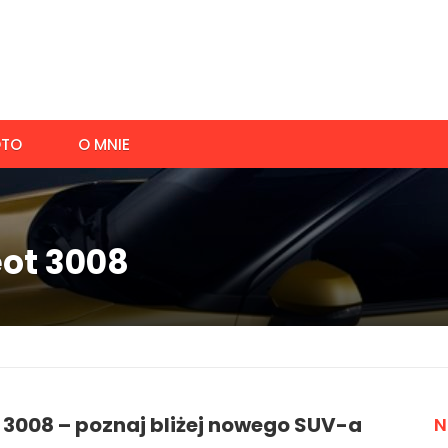
TO
O MNIE
eot 3008
 3008 – poznaj bliżej nowego SUV-a
N