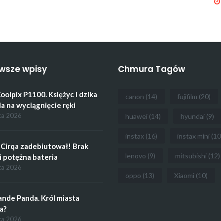
wsze wpisy
Chmura Tagów
oolpix P1100. Księżyc i dzika
canon
(14)
fujifilm
(20)
a na wyciągnięcie ręki
ca 2026
huawei
(14)
hyundai
(9)
instax
(16)
instax mini
(10
Cirqa zadebiutował! Brak
lenovo
(9)
mitsubishi
(12)
i potężna bateria
ca 2026
oppo
(13)
Xiaomi
(10)
ande Panda. Król miasta
a?
ca 2026