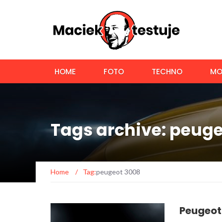
HOME
FOTO
TECHNO
MO
Tags archive: peug
Home
/
Tag:
peugeot 3008
Peugeot