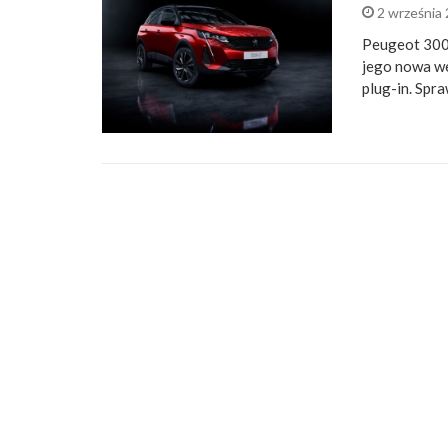
2 września
Peugeot 3008
jego nowa we
plug-in. Spr