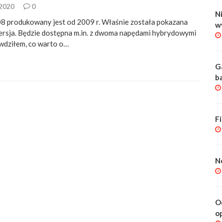
 2020
0
Ni
 produkowany jest od 2009 r. Właśnie została pokazana
w
rsja. Będzie dostępna m.in. z dwoma napędami hybrydowymi
awdziłem, co warto o…
G
b
F
N
O
o