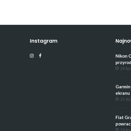
Instagram
Najno
Nikon C
przyrod
24 lip
Garmin 
ekranu 
21 lip
Fiat Gr
powrac
19 lip