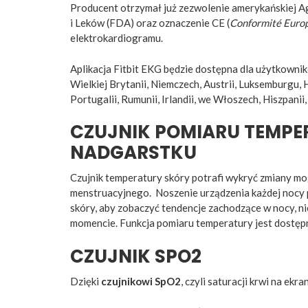
Producent otrzymał już zezwolenie amerykańskiej A
i Leków (FDA) oraz oznaczenie CE (
Conformité Eur
elektrokardiogramu.
Aplikacja Fitbit EKG będzie dostępna dla użytkownik
Wielkiej Brytanii, Niemczech, Austrii, Luksemburgu, Ho
Portugalii, Rumunii, Irlandii, we Włoszech, Hiszpani
CZUJNIK POMIARU TEMPE
NADGARSTKU
Czujnik temperatury skóry potrafi wykryć zmiany mog
menstruacyjnego. Noszenie urządzenia każdej nocy 
skóry, aby zobaczyć tendencje zachodzące w nocy, n
momencie. Funkcja pomiaru temperatury jest dostępn
CZUJNIK SPO2
Dzięki
czujnikowi SpO2
, czyli saturacji krwi na ek