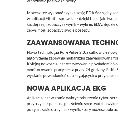
w poziomie potliwości skóry.
Możesz też wykonać szybką sesję
EDA Scan
, aby zo
w aplikacji Fitbit – sprawdzisz dzięki temu, jak Twoj
każdej sesji zobaczysz wynik –
wykres EDA
. Będzie 
żebyś mógł zobaczyć swoje postępy.
ZAAWANSOWANA TECHNOL
Nowa technologia
PurePulse 2.0
, z całkowicie now
algorytmem zapewnia najbardziej zaawansowaną form
Kolejną nowością jest otrzymywanie powiadomień o z
monitorowaniu pracy serca przez 24 godziny, Fitbit 
wysłanie powiadomień ostrzegających o przyspiesz
NOWA APLIKACJA EKG
Aplikacja jest w stanie wykryć zaburzenia rytmu ser
przytrzymać palce na pierścieniu smartwatcha wykona
po tym czasie otrzymasz wynik, który możesz pobrać 