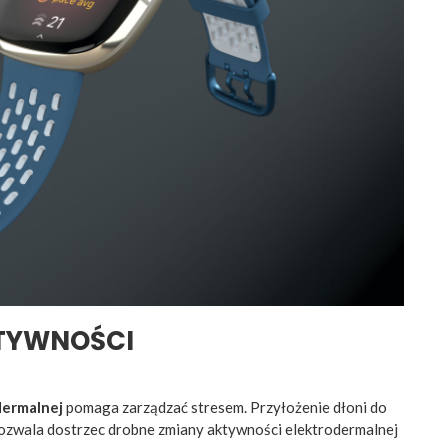
KTYWNOŚCI
dermalnej
pomaga zarządzać stresem. Przyłożenie dłoni do
pozwala dostrzec drobne zmiany aktywności elektrodermalnej