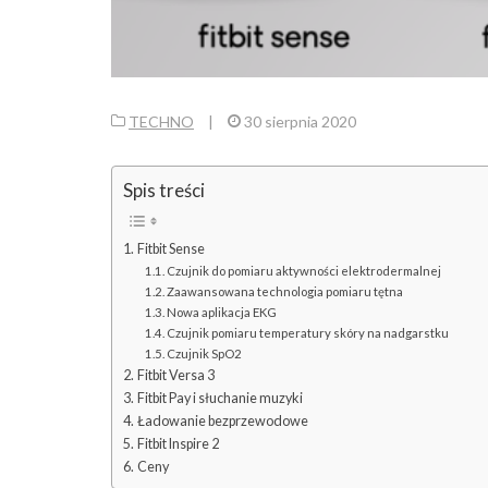
TECHNO
|
30 sierpnia 2020
Spis treści
Fitbit Sense
Czujnik do pomiaru aktywności elektrodermalnej
Zaawansowana technologia pomiaru tętna
Nowa aplikacja EKG
Czujnik pomiaru temperatury skóry na nadgarstku
Czujnik SpO2
Fitbit Versa 3
Fitbit Pay i słuchanie muzyki
Ładowanie bezprzewodowe
Fitbit Inspire 2
Ceny