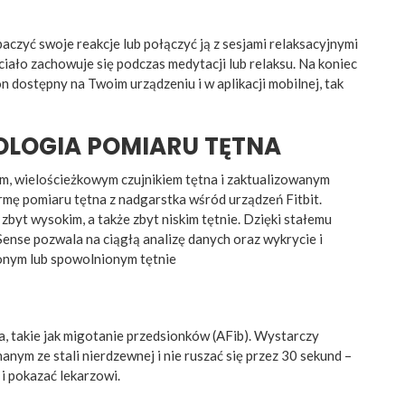
baczyć swoje reakcje lub połączyć ją z sesjami relaksacyjnymi
e ciało zachowuje się podczas medytacji lub relaksu. Na koniec
on dostępny na Twoim urządzeniu i w aplikacji mobilnej, tak
OGIA POMIARU TĘTNA
ym, wielościeżkowym czujnikiem tętna i zaktualizowanym
ę pomiaru tętna z nadgarstka wśród urządzeń Fitbit.
byt wysokim, a także zbyt niskim tętnie. Dzięki stałemu
Sense pozwala na ciągłą analizę danych oraz wykrycie i
onym lub spowolnionym tętnie
ca, takie jak migotanie przedsionków (AFib). Wystarczy
nym ze stali nierdzewnej i nie ruszać się przez 30 sekund –
i pokazać lekarzowi.