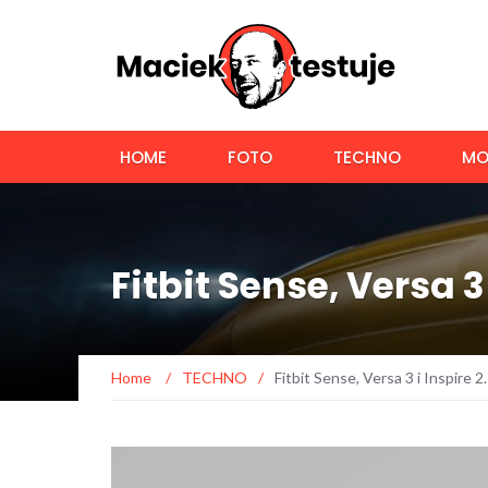
HOME
FOTO
TECHNO
MO
Fitbit Sense, Versa 3 
Home
/
TECHNO
/
Fitbit Sense, Versa 3 i Inspire 2.