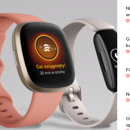
Ni
w
G
b
F
N
O
o