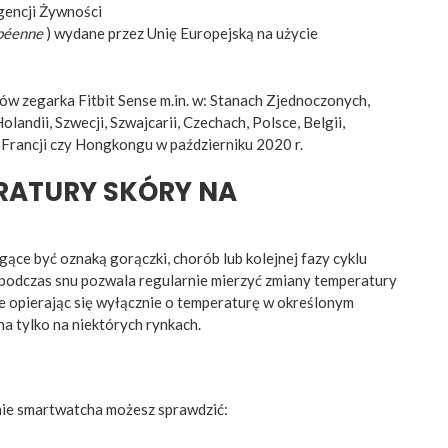
gencji Żywności
opéenne
) wydane przez Unię Europejską na użycie
ów zegarka Fitbit Sense m.in. w: Stanach Zjednoczonych,
landii, Szwecji, Szwajcarii, Czechach, Polsce, Belgii,
i, Francji czy Hongkongu w październiku 2020 r.
RATURY SKÓRY NA
ące być oznaką gorączki, chorób lub kolejnej fazy cyklu
podczas snu pozwala regularnie mierzyć zmiany temperatury
ie opierając się wyłącznie o temperaturę w określonym
a tylko na niektórych rynkach.
ranie smartwatcha możesz sprawdzić: