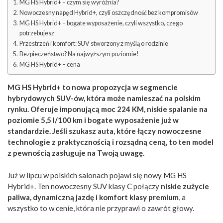
MG HS Hybrid+ – czym się wyróżnia?
Nowoczesny napęd Hybrid+, czyli oszczędność bez kompromisów
MG HS Hybrid+ – bogate wyposażenie, czyli wszystko, czego
potrzebujesz
Przestrzeń i komfort: SUV stworzony z myślą o rodzinie
Bezpieczeństwo? Na najwyższym poziomie!
MG HS Hybrid+ – cena
MG HS Hybrid+ to nowa propozycja w segmencie
hybrydowych SUV-ów, która może namieszać na polskim
rynku. Oferuje imponującą moc 224 KM, niskie spalanie na
poziomie 5,5 l/100 km i bogate wyposażenie już w
standardzie. Jeśli szukasz auta, które łączy nowoczesne
technologie z praktycznością i rozsądną ceną, to ten model
z pewnością zasługuje na Twoją uwagę.
Już w lipcu w polskich salonach pojawi się nowy MG HS
Hybrid+. Ten nowoczesny SUV klasy C połączy
niskie zużycie
paliwa, dynamiczną jazdę i komfort klasy premium
, a
wszystko to w cenie, która nie przyprawi o zawrót głowy.