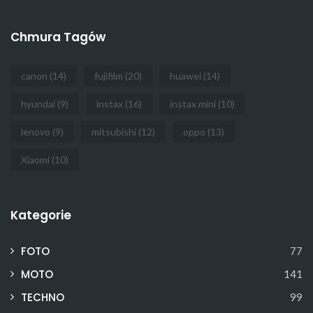
Chmura Tagów
canon
(14)
fujifilm
(20)
huawei
(14)
hyundai
(9)
instax
(16)
instax mini
(10)
lenovo
(9)
mitsubishi
(12)
oppo
(13)
Xiaomi
(10)
Kategorie
FOTO
77
MOTO
141
TECHNO
99