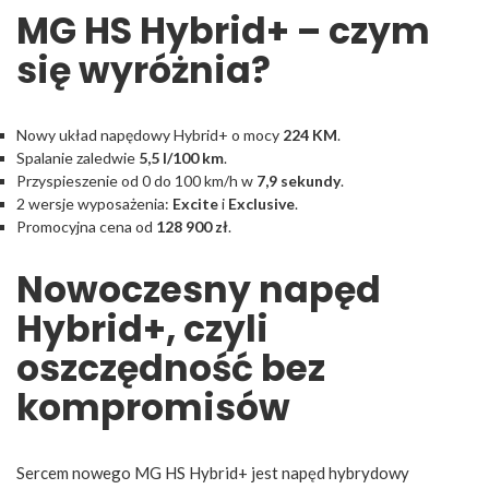
MG HS Hybrid+ – czym
się wyróżnia?
Nowy układ napędowy Hybrid+ o mocy
224 KM
.
Spalanie zaledwie
5,5 l/100 km
.
Przyspieszenie od 0 do 100 km/h w
7,9 sekundy
.
2 wersje wyposażenia:
Excite
i
Exclusive
.
Promocyjna cena od
128 900 zł
.
Nowoczesny napęd
Hybrid+, czyli
oszczędność bez
kompromisów
Sercem nowego MG HS Hybrid+ jest napęd hybrydowy