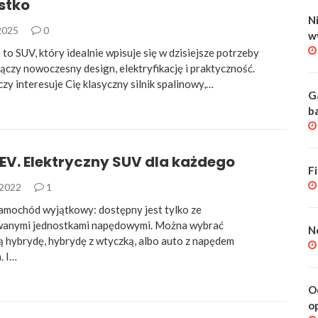
stko
Ni
2025
0
w
to SUV, który idealnie wpisuje się w dzisiejsze potrzeby
ączy nowoczesny design, elektryfikację i praktyczność.
czy interesuje Cię klasyczny silnik spalinowy,…
G
b
 EV. Elektryczny SUV dla każdego
F
 2022
1
samochód wyjątkowy: dostępny jest tylko ze
owanymi jednostkami napędowymi. Można wybrać
N
 hybrydę, hybrydę z wtyczką, albo auto z napędem
. I…
O
o