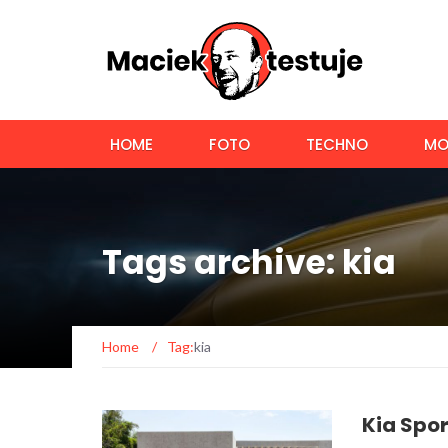
HOME
FOTO
TECHNO
MO
Tags archive: kia
Home
/
Tag:
kia
Kia Spo