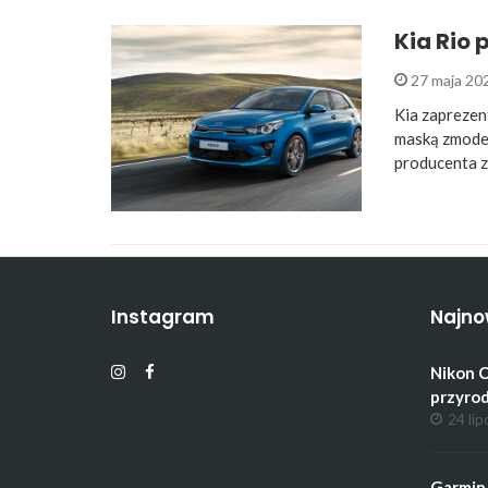
Kia Rio 
27 maja 20
Kia zaprezen
maską zmoder
producenta z
Instagram
Najno
Nikon C
przyrod
24 lip
Garmin 