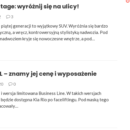
tage: wyróżnij się na ulicy!
2
3
 piątej generacji to wyjątkowy SUV. Wyróżnia się bardzo
yczną, a wręcz, kontrowersyjną stylistyką nadwozia. Pod
nadwoziem kryje się nowoczesne wnętrze, a pod…
FL – znamy jej cenę i wyposażenie
020
0
 i wersja limitowana Business Line. W takich wersjach
będzie dostępna Kia Rio po faceliftingu. Pod maską tego
racowały…