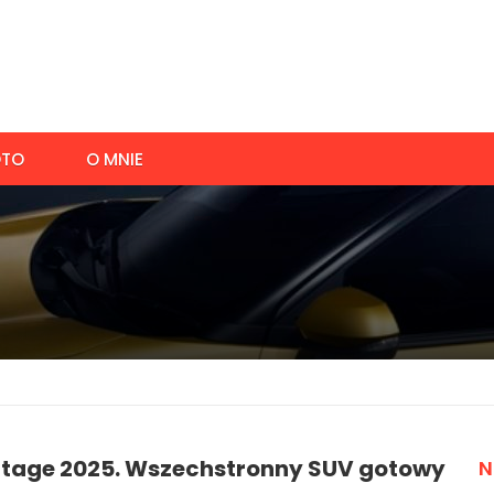
TO
O MNIE
rtage 2025. Wszechstronny SUV gotowy
N