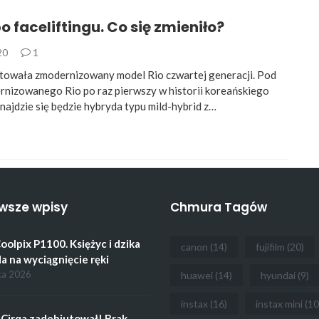
po faceliftingu. Co się zmieniło?
20
1
towała zmodernizowany model Rio czwartej generacji. Pod
nizowanego Rio po raz pierwszy w historii koreańskiego
najdzie się będzie hybryda typu mild-hybrid z…
wsze wpisy
Chmura Tagów
oolpix P1100. Księżyc i dzika
canon
(14)
fujifilm
(20)
a na wyciągnięcie ręki
ca 2026
huawei
(14)
hyundai
(9)
instax
(16)
instax mini
(10
Cirqa zadebiutował! Brak