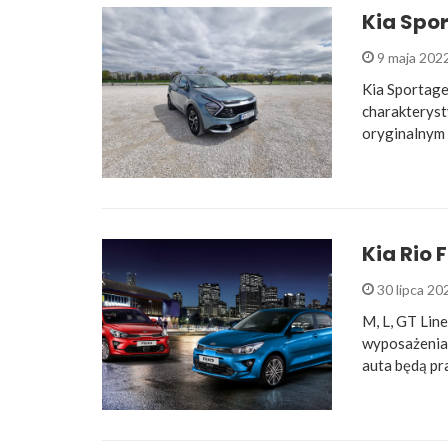
Kia Spor
9 maja 202
Kia Sportage
charakteryst
oryginalnym 
Kia Rio 
30 lipca 2
M, L, GT Line
wyposażenia 
auta będą p