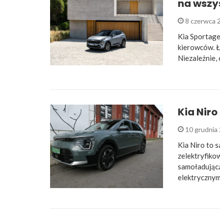
na wszy
8 czerwca 
Kia Sportage 
kierowców. Ł
Niezależnie, 
Kia Niro
10 grudnia
Kia Niro to 
zelektryfik
samoładującą
elektrycznym