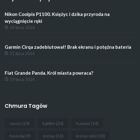
Nikon Coolpix P1100. Księżyc i dzika przyroda na
wyciągnięcie ręki
24 lipca 2026
Garmin Cirqa zadebiutował! Brak ekranu i potężna bateria
21 lipca 2026
Fiat Grande Panda. Król miasta powraca?
19 lipca 2026
Chmura Tagów
canon
(14)
fujifilm
(20)
huawei
(14)
hyundai
(9)
instax
(16)
instax mini
(10)