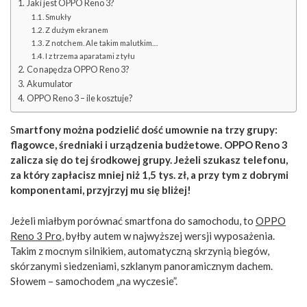
Jaki jest OPPO Reno 3?
Smukły
Z dużym ekranem
Z notchem. Ale takim malutkim…
I z trzema aparatami z tyłu
Co napędza OPPO Reno 3?
Akumulator
OPPO Reno 3 – ile kosztuje?
S
martfony można podzielić dość umownie na trzy grupy:
flagowce, średniaki i urządzenia budżetowe. OPPO Reno 3
zalicza się do tej środkowej grupy. Jeżeli szukasz telefonu,
za który zapłacisz mniej niż 1,5 tys. zł, a przy tym z dobrymi
komponentami, przyjrzyj mu się bliżej!
Jeżeli miałbym porównać smartfona do samochodu, to
OPPO
Reno 3 Pro
, byłby autem w najwyższej wersji wyposażenia.
Takim z mocnym silnikiem, automatyczną skrzynią biegów,
skórzanymi siedzeniami, szklanym panoramicznym dachem.
Słowem – samochodem „na wyczesie”.