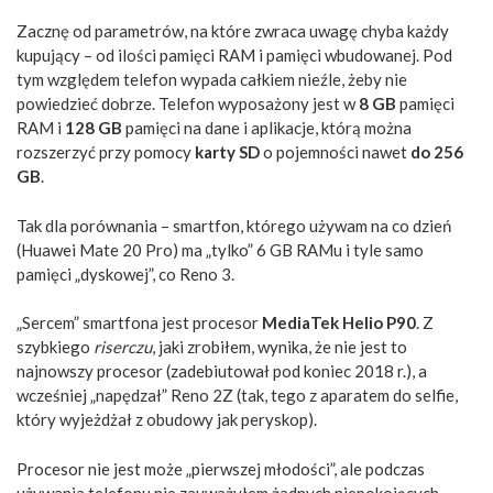
Zacznę od parametrów, na które zwraca uwagę chyba każdy
kupujący – od ilości pamięci RAM i pamięci wbudowanej. Pod
tym względem telefon wypada całkiem nieźle, żeby nie
powiedzieć dobrze. Telefon wyposażony jest w
8 GB
pamięci
RAM i
128 GB
pamięci na dane i aplikacje, którą można
rozszerzyć przy pomocy
karty SD
o pojemności nawet
do 256
GB
.
Tak dla porównania – smartfon, którego używam na co dzień
(Huawei Mate 20 Pro) ma „tylko” 6 GB RAMu i tyle samo
pamięci „dyskowej”, co Reno 3.
„Sercem” smartfona jest procesor
MediaTek Helio P90
. Z
szybkiego
riserczu
, jaki zrobiłem, wynika, że nie jest to
najnowszy procesor (zadebiutował pod koniec 2018 r.), a
wcześniej „napędzał” Reno 2Z (tak, tego z aparatem do selfie,
który wyjeżdżał z obudowy jak peryskop).
Procesor nie jest może „pierwszej młodości”, ale podczas
używania telefonu nie zauważyłem żadnych niepokojących