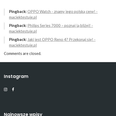
Pingback:
OPPO Watch - znamy jego polską cenę! -
maciektestuje.pl
Pingback:
Philips Series 7000 – poznaj ją bliżej! -
maciektestuje.pl
Pingback:
Jaki jest OPPO Reno 4? Przekonaj się! -
maciektestuje.pl
Comments are closed.
Instagram
Najnowsze wpisy