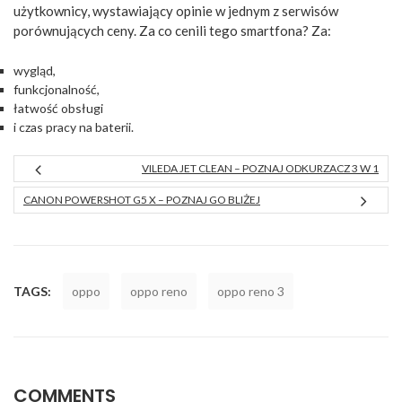
użytkownicy, wystawiający opinie w jednym z serwisów
porównujących ceny. Za co cenili tego smartfona? Za:
wygląd,
funkcjonalność,
łatwość obsługi
i czas pracy na baterii.
VILEDA JET CLEAN – POZNAJ ODKURZACZ 3 W 1
CANON POWERSHOT G5 X – POZNAJ GO BLIŻEJ
TAGS:
oppo
oppo reno
oppo reno 3
COMMENTS