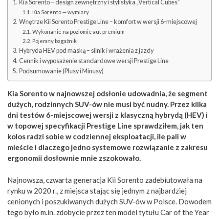
Kia Sorento – design zewnętrzny i stylistyka „Vertical Cubes”
Kia Sorento — wymiary
Wnętrze Kii Sorento Prestige Line – komfort w wersji 6-miejscowej
Wykonanie na poziomie aut premium
Pojemny bagażnik
Hybryda HEV pod maską – silnik i wrażenia z jazdy
Cennik i wyposażenie standardowe wersji Prestige Line
Podsumowanie (Plusy i Minusy)
Kia Sorento w najnowszej odsłonie udowadnia, że segment
dużych, rodzinnych SUV-ów nie musi być nudny. Przez kilka
dni testów 6-miejscowej wersji z klasyczną hybrydą (HEV) i
w topowej specyfikacji Prestige Line sprawdziłem, jak ten
kolos radzi sobie w codziennej eksploatacji, ile pali w
mieście i dlaczego jedno systemowe rozwiązanie z zakresu
ergonomii dosłownie mnie zszokowało.
Najnowsza, czwarta generacja Kii Sorento zadebiutowała na
rynku w 2020 r., z miejsca stając się jednym z najbardziej
cenionych i poszukiwanych dużych SUV-ów w Polsce. Dowodem
tego było m.in. zdobycie przez ten model tytułu Car of the Year