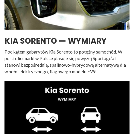
KIA SORENTO — WYMIARY
Pod kątem gabarytów Kia Sorento to potężny samochód. W
portfolio marki w Polsce plasuje się powyżej Sportage’a i
stanowi bezpośrednią, spalinowo-hybrydową alternatywę dla
w pełni elektrycznego, flagowego modelu EV9.