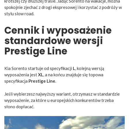
krótszej czy dłuższej trasie. Jadąc Sorento na wakacje, można
spokojnie zjechać z drogi ekspresowej i korzystać z podróży w
stylu slow road.
Cennik i wyposażenie
standardowe wersji
Prestige Line
Kia Sorento startuje od specyfikacji
L
, kolejną wersją
wyposażenia jest
XL
, a na końcu znajduje się topowa
specyfikacja
Prestige Line
.
Jeśli wybierzesz najwyższy wariant, otrzymasz w standardzie
wyposażenie, za które u europejskich konkurentów trzeba
słono dopłacać.