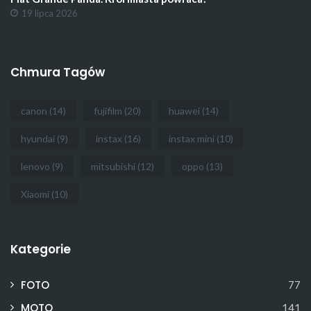
19 lipca 2026
Chmura Tagów
canon
(14)
fujifilm
(20)
huawei
(14)
hyundai
(9)
instax
(16)
instax mini
(10)
lenovo
(9)
mitsubishi
(12)
oppo
(13)
Xiaomi
(10)
Kategorie
FOTO
77
MOTO
141