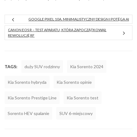
GOOGLE PIXEL 10A. MINIMALISTYCZNY DESIGN I POTĘGA AI
CANON EOS R – TEST APARATU, KTÓRA ZAPOCZĄTKOWAŁ
REWOLUCJĘ RF
TAGS:
duży SUV rodzinny
Kia Sorento 2024
Kia Sorento hybryda
Kia Sorento opinie
Kia Sorento Prestige Line
Kia Sorento test
Sorento HEV spalanie
SUV 6-miejscowy