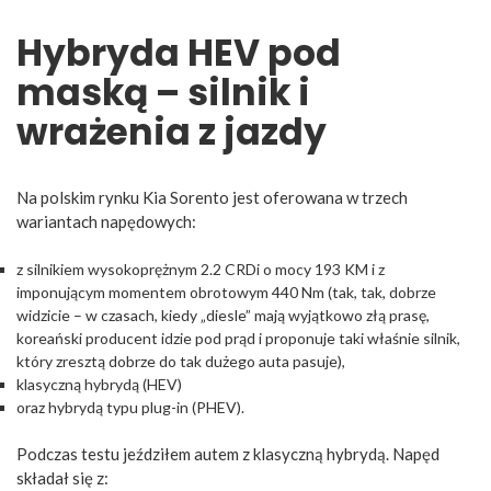
Hybryda HEV pod
maską – silnik i
wrażenia z jazdy
Na polskim rynku Kia Sorento jest oferowana w trzech
wariantach napędowych:
z silnikiem wysokoprężnym 2.2 CRDi o mocy 193 KM i z
imponującym momentem obrotowym 440 Nm (tak, tak, dobrze
widzicie – w czasach, kiedy „diesle” mają wyjątkowo złą prasę,
koreański producent idzie pod prąd i proponuje taki właśnie silnik,
który zresztą dobrze do tak dużego auta pasuje),
klasyczną hybrydą (HEV)
oraz hybrydą typu plug-in (PHEV).
Podczas testu jeździłem autem z klasyczną hybrydą. Napęd
składał się z: