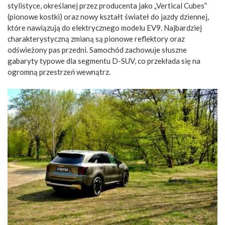
stylistyce, określanej przez producenta jako „Vertical Cubes”
(pionowe kostki) oraz nowy kształt świateł do jazdy dziennej,
które nawiązują do elektrycznego modelu EV9. Najbardziej
charakterystyczną zmianą są pionowe reflektory oraz
odświeżony pas przedni. Samochód zachowuje słuszne
gabaryty typowe dla segmentu D-SUV, co przekłada się na
ogromną przestrzeń wewnątrz.