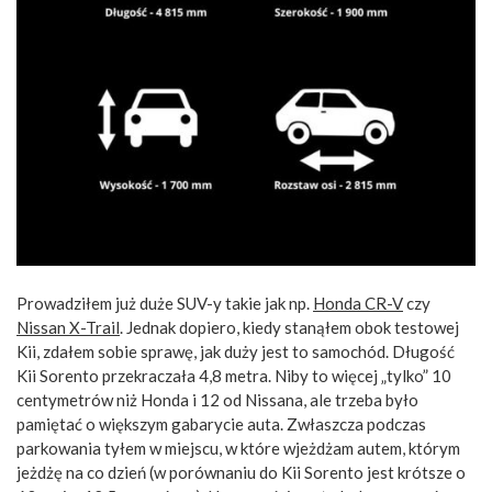
Prowadziłem już duże SUV-y takie jak np.
Honda CR-V
czy
Nissan X-Trail
. Jednak dopiero, kiedy stanąłem obok testowej
Kii, zdałem sobie sprawę, jak duży jest to samochód. Długość
Kii Sorento przekraczała 4,8 metra. Niby to więcej „tylko” 10
centymetrów niż Honda i 12 od Nissana, ale trzeba było
pamiętać o większym gabarycie auta. Zwłaszcza podczas
parkowania tyłem w miejscu, w które wjeżdżam autem, którym
jeżdżę na co dzień (w porównaniu do Kii Sorento jest krótsze o