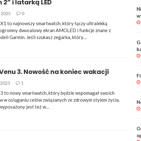
2” i latarką LED
Ni
 2025
0
w
X1 to najnowszy smartwatch, który łączy ultralekką
, ogromny dwucalowy ekran AMOLED i funkcje znane z
eli Garmin. Jeśli szukasz zegarka, który…
G
b
Venu 3. Nowość na koniec wakacji
F
a 2023
1
3 to nowy smartwatch, który będzie wspomagał swoich
 w osiąganiu celów związanych ze zdrowym stylem życia.
N
wyposażony jest też w…
O
o