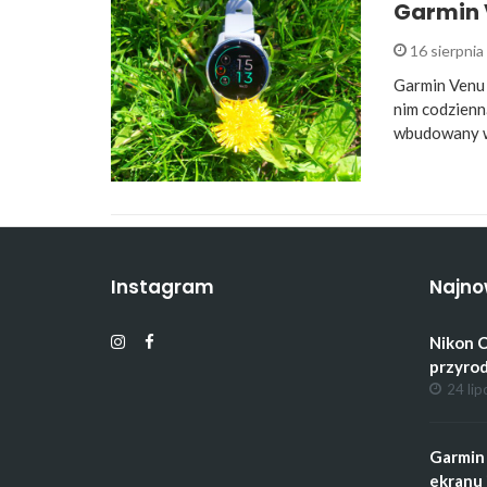
Garmin V
16 sierpni
Garmin Venu
nim codzienn
wbudowany w 
Instagram
Najno
Nikon C
przyrod
24 lip
Garmin 
ekranu 