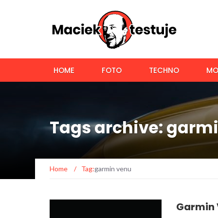
HOME
FOTO
TECHNO
MO
Tags archive: garm
Home
/
Tag:
garmin venu
Garmin 