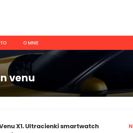
TO
O MNIE
in venu
Venu X1. Ultracienki smartwatch
N