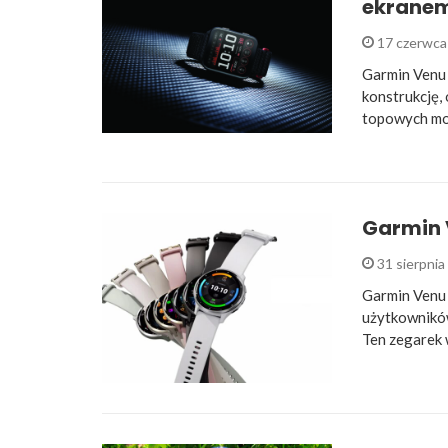
ekranem 
17 czerwca
Garmin Venu 
konstrukcję
topowych mod
Garmin 
31 sierpni
Garmin Venu 
użytkowników
Ten zegarek 