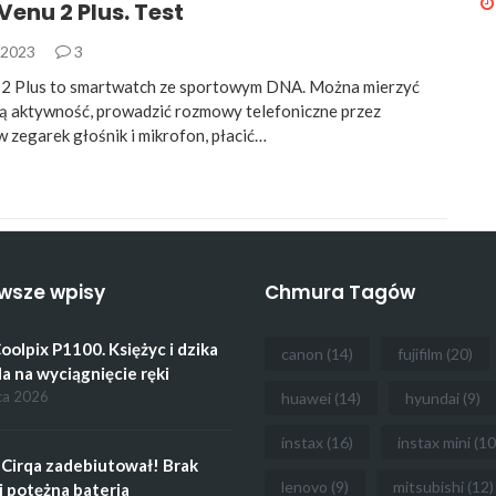
enu 2 Plus. Test
a 2023
3
 2 Plus to smartwatch ze sportowym DNA. Można mierzyć
ą aktywność, prowadzić rozmowy telefoniczne przez
zegarek głośnik i mikrofon, płacić…
wsze wpisy
Chmura Tagów
oolpix P1100. Księżyc i dzika
canon
(14)
fujifilm
(20)
a na wyciągnięcie ręki
ca 2026
huawei
(14)
hyundai
(9)
instax
(16)
instax mini
(10
Cirqa zadebiutował! Brak
lenovo
(9)
mitsubishi
(12)
i potężna bateria