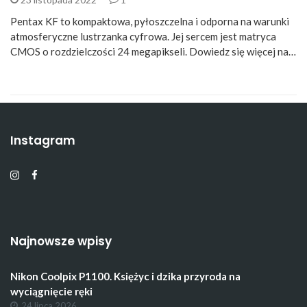
Pentax KF to kompaktowa, pyłoszczelna i odporna na warunki
atmosferyczne lustrzanka cyfrowa. Jej sercem jest matryca
CMOS o rozdzielczości 24 megapikseli. Dowiedz się więcej na…
Instagram
Najnowsze wpisy
Nikon Coolpix P1100. Księżyc i dzika przyroda na
wyciągnięcie ręki
24 lipca 2026