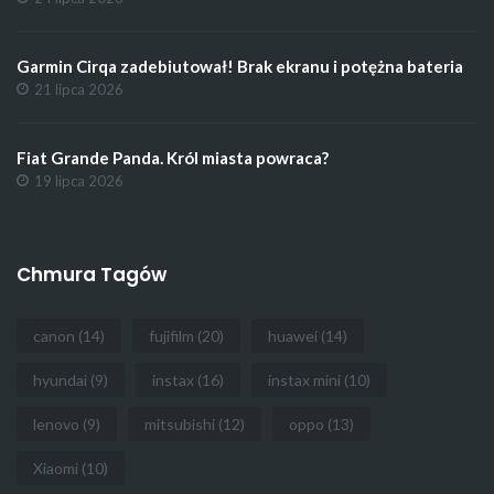
Garmin Cirqa zadebiutował! Brak ekranu i potężna bateria
21 lipca 2026
Fiat Grande Panda. Król miasta powraca?
19 lipca 2026
Chmura Tagów
canon
(14)
fujifilm
(20)
huawei
(14)
hyundai
(9)
instax
(16)
instax mini
(10)
lenovo
(9)
mitsubishi
(12)
oppo
(13)
Xiaomi
(10)