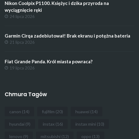
Nikon Coolpix P1100. Księżyc i dzika przyroda na
wyciągnięcie ręki
24 lipca 2026
Garmin Cirqa zadebiutował! Brak ekranu i potężna bateria
21 lipca 2026
Fiat Grande Panda. Król miasta powraca?
19 lipca 2026
Chmura Tagów
canon
(14)
fujifilm
(20)
huawei
(14)
hyundai
(9)
instax
(16)
instax mini
(10)
lenovo
(9)
mitsubishi
(12)
oppo
(13)