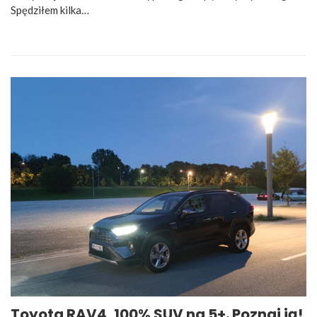
Spędziłem kilka…
Toyota RAV4, 100% SUV na 5+. Poznaj ją!