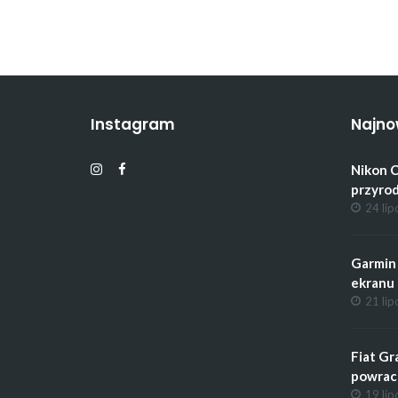
Instagram
Najno
Nikon C
przyrod
24 lip
Garmin 
ekranu 
21 lip
Fiat Gr
powrac
19 lip