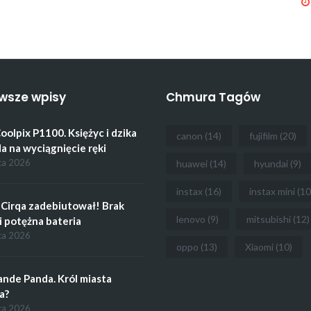
wsze wpisy
Chmura Tagów
oolpix P1100. Księżyc i dzika
canon
(14)
fujifilm
(20)
a na wyciągnięcie ręki
ca 2026
huawei
(14)
hyundai
(9)
instax
(16)
instax mini
(10
Cirqa zadebiutował! Brak
lenovo
(9)
mitsubishi
(12)
i potężna bateria
ca 2026
oppo
(13)
Xiaomi
(10)
ande Panda. Król miasta
a?
ca 2026