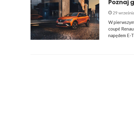
Poznaj g
29 wrześni
W pierwszym 
coupé Renaul
napędem E-