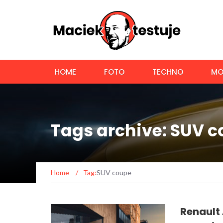
HOME
FOTO
TECHNO
MO
Tags archive: SUV 
Home
/
Tag:
SUV coupe
Renault 