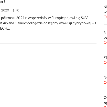
o!
Ni
a 2020
0
w
półroczu 2021 r. w sprzedaży w Europie pojawi się SUV
t Arkana. Samochód będzie dostępny w wersji hybrydowej – z
TECH…
G
b
F
N
O
o