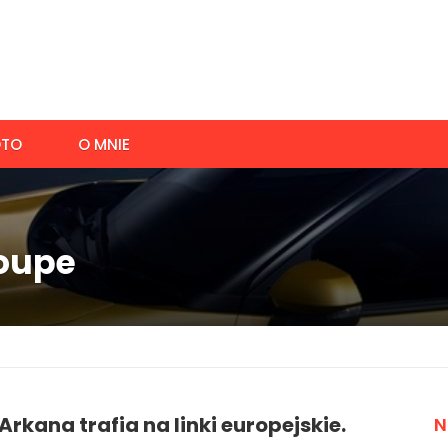
TO
O MNIE
coupe
Arkana trafia na linki europejskie.
N