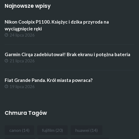
Najnowsze wpisy
Nikon Coolpix P1100. Księżyc i dzika przyroda na
wyciągnięcie ręki
24 lipca 2026
Garmin Cirqa zadebiutował! Brak ekranu i potężna bateria
21 lipca 2026
Fiat Grande Panda. Król miasta powraca?
19 lipca 2026
Chmura Tagów
canon
(14)
fujifilm
(20)
huawei
(14)