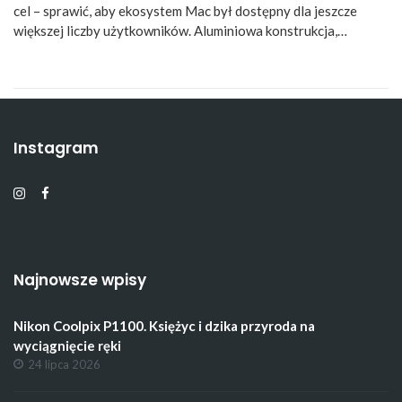
cel – sprawić, aby ekosystem Mac był dostępny dla jeszcze
większej liczby użytkowników. Aluminiowa konstrukcja,…
Instagram
Najnowsze wpisy
Nikon Coolpix P1100. Księżyc i dzika przyroda na
wyciągnięcie ręki
24 lipca 2026