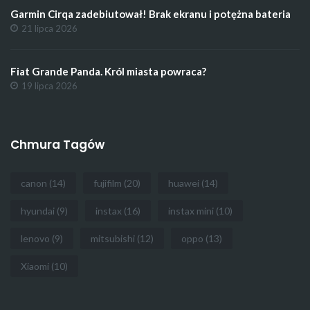
Garmin Cirqa zadebiutował! Brak ekranu i potężna bateria
21 lipca 2026
Fiat Grande Panda. Król miasta powraca?
19 lipca 2026
Chmura Tagów
canon
(14)
fujifilm
(20)
huawei
(14)
hyundai
(9)
instax
(16)
instax mini
(10)
lenovo
(9)
mitsubishi
(12)
oppo
(13)
Xiaomi
(10)