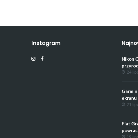
Instagram
Najno
Nikon C
przyrod
24 lip
Garmin 
ekranu 
21 lip
Fiat Gr
powrac
19 lip