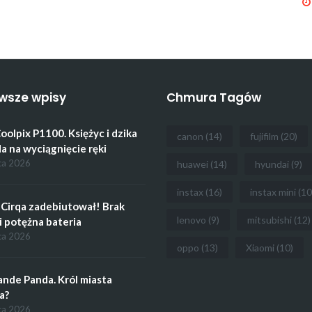
wsze wpisy
Chmura Tagów
oolpix P1100. Księżyc i dzika
canon
(14)
fujifilm
(20)
a na wyciągnięcie ręki
ca 2026
huawei
(14)
hyundai
(9)
instax
(16)
instax mini
(10
Cirqa zadebiutował! Brak
lenovo
(9)
mitsubishi
(12)
i potężna bateria
ca 2026
oppo
(13)
Xiaomi
(10)
ande Panda. Król miasta
a?
ca 2026