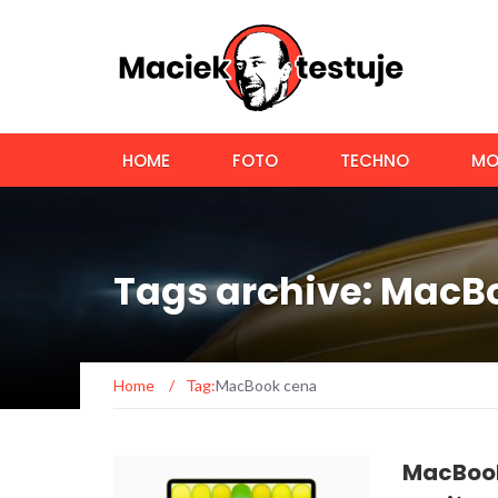
HOME
FOTO
TECHNO
MO
Tags archive: MacB
Home
/
Tag:
MacBook cena
MacBook