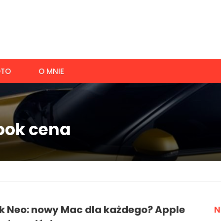
TO
O MNIE
ook cena
 Neo: nowy Mac dla każdego? Apple
N