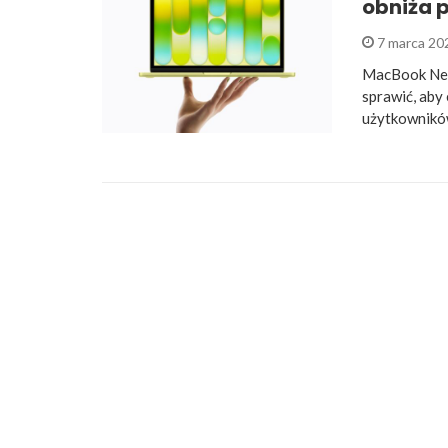
obniża 
7 marca 2
MacBook Neo 
sprawić, aby
użytkowników