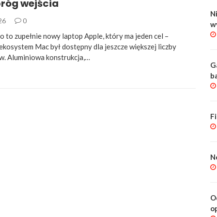
próg wejścia
Ni
026
0
w
to zupełnie nowy laptop Apple, który ma jeden cel –
 ekosystem Mac był dostępny dla jeszcze większej liczby
. Aluminiowa konstrukcja,…
G
b
F
N
O
o