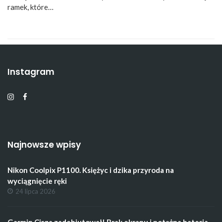
ramek, które…
Instagram
Najnowsze wpisy
Nikon Coolpix P1100. Księżyc i dzika przyroda na
wyciągnięcie ręki
24 lipca 2026
Garmin Cirqa zadebiutował! Brak ekranu i potężna bateria