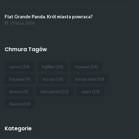
Fiat Grande Panda. Król miasta powraca?
19 lipca 2026
Chmura Tagów
canon
(14)
fujifilm
(20)
huawei
(14)
hyundai
(9)
instax
(16)
instax mini
(10)
lenovo
(9)
mitsubishi
(12)
oppo
(13)
Xiaomi
(10)
Kategorie