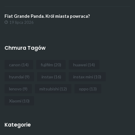
Fiat Grande Panda. Król miasta powraca?
19 lipca 2026
Chmura Tagów
canon
(14)
fujifilm
(20)
huawei
(14)
hyundai
(9)
instax
(16)
instax mini
(10)
lenovo
(9)
mitsubishi
(12)
oppo
(13)
Xiaomi
(10)
Kategorie