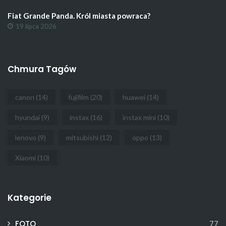
Fiat Grande Panda. Król miasta powraca?
19 lipca 2026
Chmura Tagów
canon
(14)
fujifilm
(20)
huawei
(14)
hyundai
(9)
instax
(16)
instax mini
(10)
lenovo
(9)
mitsubishi
(12)
oppo
(13)
Xiaomi
(10)
Kategorie
FOTO
77