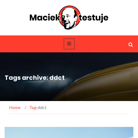
Tags archive: ddct
Home
/
Tag:
ddct