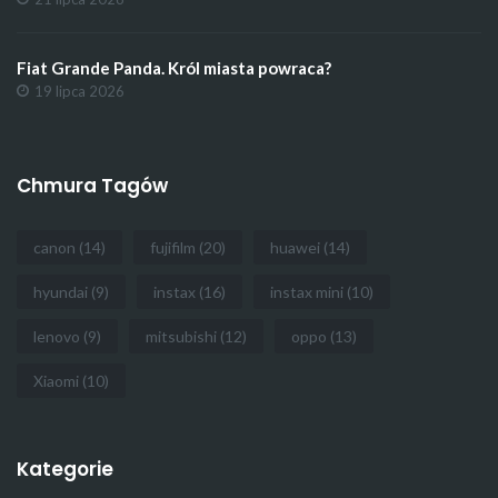
Fiat Grande Panda. Król miasta powraca?
19 lipca 2026
Chmura Tagów
canon
(14)
fujifilm
(20)
huawei
(14)
hyundai
(9)
instax
(16)
instax mini
(10)
lenovo
(9)
mitsubishi
(12)
oppo
(13)
Xiaomi
(10)
Kategorie