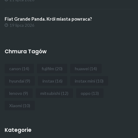
Fiat Grande Panda. Król miasta powraca?
19 lipca 2026
Chmura Tagów
canon
(14)
fujifilm
(20)
huawei
(14)
hyundai
(9)
instax
(16)
instax mini
(10)
lenovo
(9)
mitsubishi
(12)
oppo
(13)
Xiaomi
(10)
Kategorie