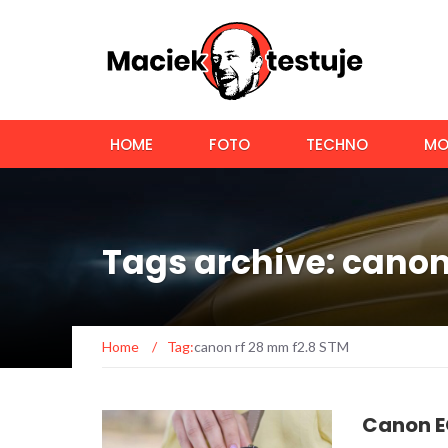
HOME
FOTO
TECHNO
MO
Tags archive: canon
Home
/
Tag:
canon rf 28 mm f2.8 STM
Canon E