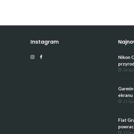
Instagram
Najno
Nikon C
przyrod
24 lip
Garmin 
ekranu 
21 lip
Fiat Gr
powrac
19 lip