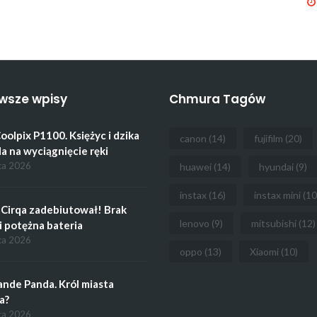
wsze wpisy
Chmura Tagów
oolpix P1100. Księżyc i dzika
canon
(14)
fujifilm
(20)
a na wyciągnięcie ręki
ca 2026
huawei
(14)
hyundai
(9)
instax
(16)
instax mini
(10
Cirqa zadebiutował! Brak
lenovo
(9)
mitsubishi
(12)
i potężna bateria
ca 2026
oppo
(13)
Xiaomi
(10)
ande Panda. Król miasta
a?
ca 2026