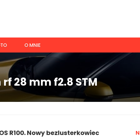
TO
O MNIE
 rf 28 mm f2.8 STM
OS R100. Nowy bezlusterkowiec
N