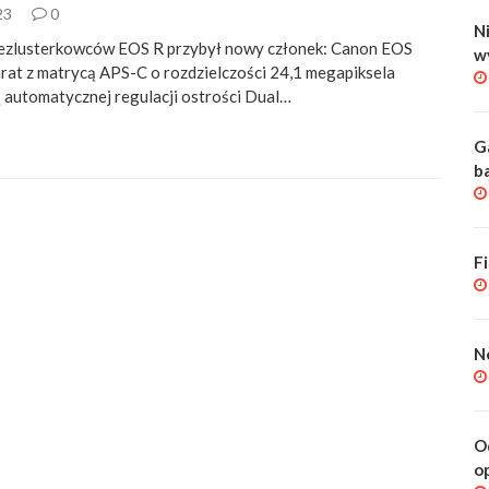
23
0
Ni
bezlusterkowców EOS R przybył nowy członek: Canon EOS
w
rat z matrycą APS-C o rozdzielczości 24,1 megapiksela
ą automatycznej regulacji ostrości Dual…
G
b
F
N
O
o