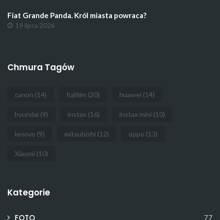
Fiat Grande Panda. Król miasta powraca?
19 lipca 2026
Chmura Tagów
canon
(14)
fujifilm
(20)
huawei
(14)
hyundai
(9)
instax
(16)
instax mini
(10)
lenovo
(9)
mitsubishi
(12)
oppo
(13)
Xiaomi
(10)
Kategorie
FOTO
77