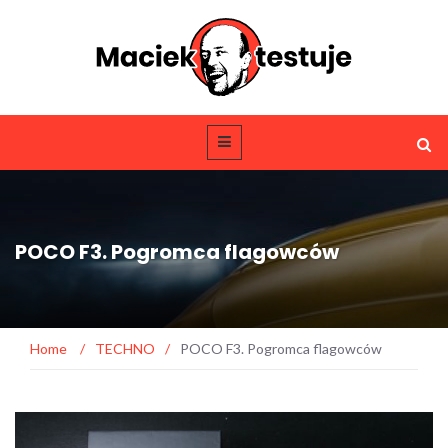
POCO F3. Pogromca flagowców
Home
/
TECHNO
/
POCO F3. Pogromca flagowców