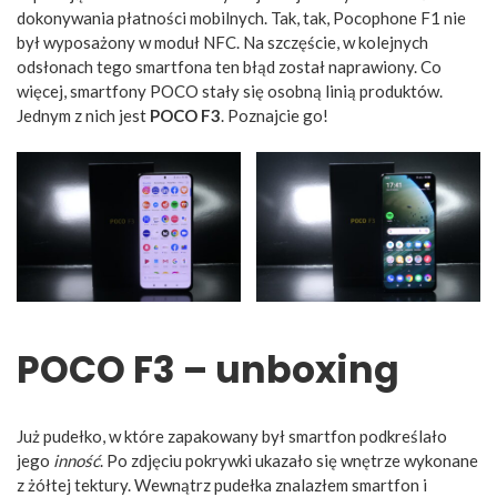
dokonywania płatności mobilnych. Tak, tak, Pocophone F1 nie
był wyposażony w moduł NFC. Na szczęście, w kolejnych
odsłonach tego smartfona ten błąd został naprawiony. Co
więcej, smartfony POCO stały się osobną linią produktów.
Jednym z nich jest
POCO F3
. Poznajcie go!
POCO F3 – unboxing
Już pudełko, w które zapakowany był smartfon podkreślało
jego
inność
. Po zdjęciu pokrywki ukazało się wnętrze wykonane
z żółtej tektury. Wewnątrz pudełka znalazłem smartfon i