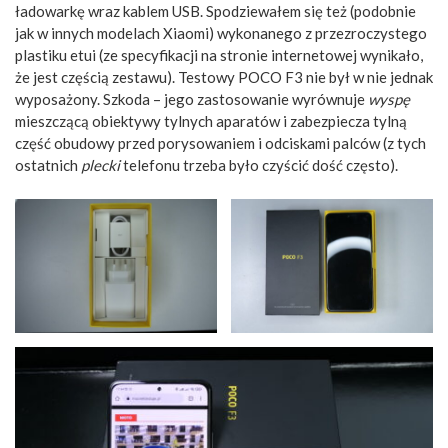
ładowarkę wraz kablem USB. Spodziewałem się też (podobnie
jak w innych modelach Xiaomi) wykonanego z przezroczystego
plastiku etui (ze specyfikacji na stronie internetowej wynikało,
że jest częścią zestawu). Testowy POCO F3 nie był w nie jednak
wyposażony. Szkoda – jego zastosowanie wyrównuje
wyspę
mieszczącą obiektywy tylnych aparatów i zabezpiecza tylną
część obudowy przed porysowaniem i odciskami palców (z tych
ostatnich
plecki
telefonu trzeba było czyścić dość często).