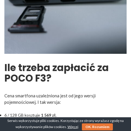
Ile trzeba zapłacić za
POCO F3?
Cena smartfona uzależniona jest od jego wersji
pojemnościowej. I tak wersja:
6 / 128 GB kosztuje
1 569 zł
,
Serwis wykorzystuje pliki cookies. Korzystając ze strony wyrażasz zgodę na
8 / 256 GB kosztuje
1 809 zł
.
wykorzystywanie plików cookies.
Więcej
OK. Rozumiem