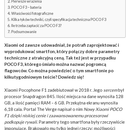
Pierwsze wrażenia
POCO F3 – bateria
Właściwości fotograficzne
Kilka łyków techniki, czyli specyfikacja techniczna POCO F3
Ile trzeba zapłacić za POCO F3?
Podsumowanie
Xiaomi od zawsze udowadniał, że potrafi zaprojektować i
wyprodukować smartfon, który połączy dobre parametry
techniczne z atrakcyjną ceną. Tak też jest w przypadku
POCO F3, którego śmiało można nazwać pogromcą
flagowców. Co można powiedzieć o tym smartfonie po
kilkutygodniowym teście? Dowiedz się!
Xiaomi Pocophone F1 zadebiutował w 2018 r. Jego
sercem
był
procesor Snapdragon 845. Ilość miejsca na dane wynosiła 128
GB, a ilość pamięci RAM – 6 GB. Przekątna ekranu wynosiła
6,18 cala. Portal The Verge napisał o nim
Nowy Xiaomi POCO
F1 dzięki niskiej cenie i zaawansowanemu procesorowi
podkopuje rywali.
Parametry tego smartfona były rzeczywiście
imponujące. Brakowało mu tylko jednej rzeczy: możliwości