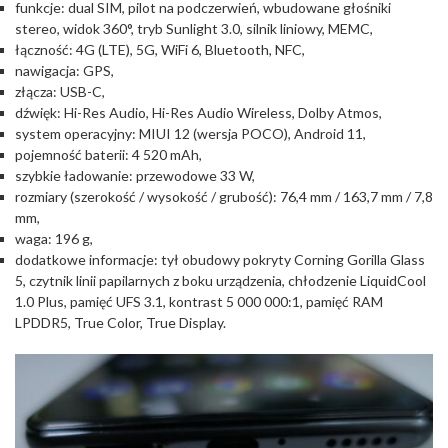
funkcje: dual SIM, pilot na podczerwień, wbudowane głośniki
stereo, widok 360°, tryb Sunlight 3.0, silnik liniowy, MEMC,
łączność: 4G (LTE), 5G, WiFi 6, Bluetooth, NFC,
nawigacja: GPS,
złącza: USB-C,
dźwięk: Hi-Res Audio, Hi-Res Audio Wireless, Dolby Atmos,
system operacyjny: MIUI 12 (wersja POCO), Android 11,
pojemność baterii: 4 520 mAh,
szybkie ładowanie: przewodowe 33 W,
rozmiary (szerokość / wysokość / grubość): 76,4 mm / 163,7 mm / 7,8
mm,
waga: 196 g,
dodatkowe informacje: tył obudowy pokryty Corning Gorilla Glass
5, czytnik linii papilarnych z boku urządzenia, chłodzenie LiquidCool
1.0 Plus, pamięć UFS 3.1, kontrast 5 000 000:1, pamięć RAM
LPDDR5, True Color, True Display.