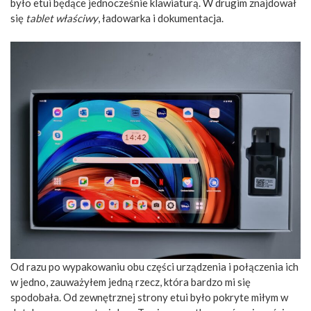
było etui będące jednocześnie klawiaturą. W drugim znajdował
się
tablet właściwy
, ładowarka i dokumentacja.
Od razu po wypakowaniu obu części urządzenia i połączenia ich
w jedno, zauważyłem jedną rzecz, która bardzo mi się
spodobała. Od zewnętrznej strony etui było pokryte miłym w