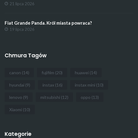
21 lipca 2026
Fiat Grande Panda. Król miasta powraca?
19 lipca 2026
Chmura Tagów
canon
(14)
fujifilm
(20)
huawei
(14)
hyundai
(9)
instax
(16)
instax mini
(10)
lenovo
(9)
mitsubishi
(12)
oppo
(13)
Xiaomi
(10)
Kategorie