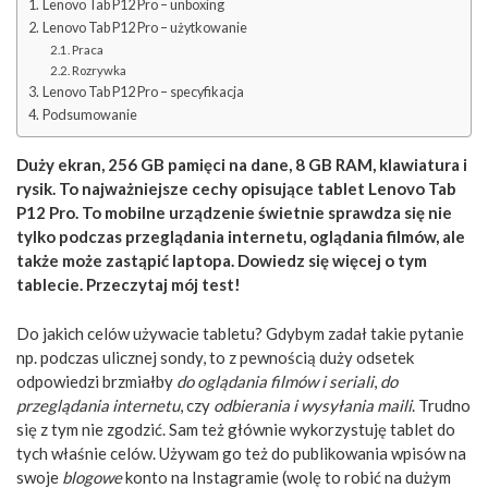
Lenovo Tab P12 Pro – unboxing
Lenovo Tab P12 Pro – użytkowanie
Praca
Rozrywka
Lenovo Tab P12 Pro – specyfikacja
Podsumowanie
Duży ekran, 256 GB pamięci na dane, 8 GB RAM, klawiatura i
rysik. To najważniejsze cechy opisujące tablet Lenovo Tab
P12 Pro. To mobilne urządzenie świetnie sprawdza się nie
tylko podczas przeglądania internetu, oglądania filmów, ale
także może zastąpić laptopa. Dowiedz się więcej o tym
tablecie. Przeczytaj mój test!
Do jakich celów używacie tabletu? Gdybym zadał takie pytanie
np. podczas ulicznej sondy, to z pewnością duży odsetek
odpowiedzi brzmiałby
do oglądania filmów i seriali
,
do
przeglądania internetu
, czy
odbierania i wysyłania maili
. Trudno
się z tym nie zgodzić. Sam też głównie wykorzystuję tablet do
tych właśnie celów. Używam go też do publikowania wpisów na
swoje
blogowe
konto na Instagramie (wolę to robić na dużym