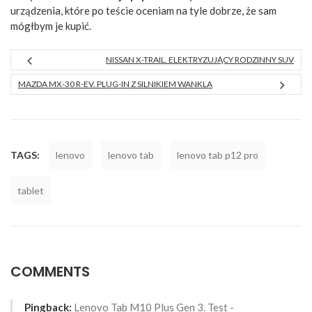
urządzenia, które po teście oceniam na tyle dobrze, że sam
mógłbym je kupić.
NISSAN X-TRAIL. ELEKTRYZUJĄCY RODZINNY SUV
MAZDA MX-30 R-EV. PLUG-IN Z SILNIKIEM WANKLA
TAGS:
lenovo
lenovo tab
lenovo tab p12 pro
tablet
COMMENTS
Pingback:
Lenovo Tab M10 Plus Gen 3. Test -