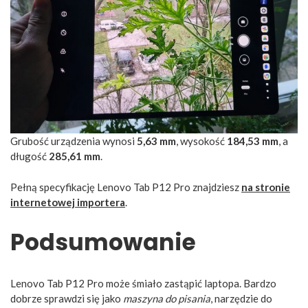
Grubość urządzenia wynosi
5,63 mm
, wysokość
184,53 mm
, a
długość
285,61 mm
.
Pełną specyfikację Lenovo Tab P12 Pro znajdziesz
na stronie
internetowej importera
.
Podsumowanie
Lenovo Tab P12 Pro może śmiało zastąpić laptopa. Bardzo
dobrze sprawdzi się jako
maszyna do pisania
, narzędzie do