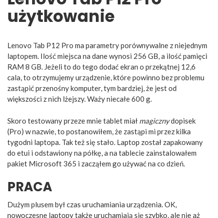
użytkowanie
Lenovo Tab P12 Pro ma parametry porównywalne z niejednym
laptopem. Ilość miejsca na dane wynosi 256 GB, a ilość pamięci
RAM 8 GB. Jeżeli to do tego dodać ekran o przekątnej 12,6
cala, to otrzymujemy urządzenie, które powinno bez problemu
zastąpić przenośny komputer, tym bardziej, że jest od
większości z nich lżejszy. Waży niecałe 600 g.
Skoro testowany przeze mnie tablet miał
magiczny
dopisek
(Pro) w nazwie, to postanowiłem, że zastąpi mi przez kilka
tygodni laptopa. Tak też się stało. Laptop został zapakowany
do etui i odstawiony na półkę, a na tablecie zainstalowałem
pakiet Microsoft 365 i zacząłem go używać na co dzień.
PRACA
Dużym plusem był czas uruchamiania urządzenia. OK,
nowoczesne laptopy także uruchamiają się szybko, ale nie aż