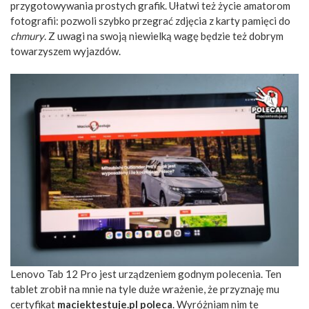
przygotowywania prostych grafik. Ułatwi też życie amatorom
fotografii: pozwoli szybko przegrać zdjęcia z karty pamięci do
chmury
. Z uwagi na swoją niewielką wagę będzie też dobrym
towarzyszem wyjazdów.
Lenovo Tab 12 Pro jest urządzeniem godnym polecenia. Ten
tablet zrobił na mnie na tyle duże wrażenie, że przyznaję mu
certyfikat
maciektestuje.pl poleca
. Wyróżniam nim te