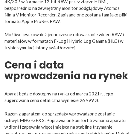
4K/30P w formacie 12-bit RAW, przez złącze HDMI,
bezpośrednio na zewnętrzny monitor podglądowy Atomos
Ninja V Monitor Recorder. Zapisane one zostaną tam jako pliki
formatu Apple ProRes RAW.
Możliwe jest również jednoczesne odtwarzanie wideo RAW i
materiałów w formatach F-Log i Hybrid Log Gamma (HLG) w
trybie symulacji błony światłoczułej.
Cena i data
wprowadzenia na rynek
Aparat będzie dostępny na rynku od marca 2021 r. Jego
sugerowana cena detaliczna wyniesie 26 999 zł.
Razem z aparatem, do sprzedaży wprowadzone zostanie
uchwyt MHG-GFX S. Poprawia on komfort trzymania aparatu
w dłoni i zapewnia więcej miejsca na stabilne trzymanie
aparatu, nawet po zamocowaniu większych obiektywów. Dolnej