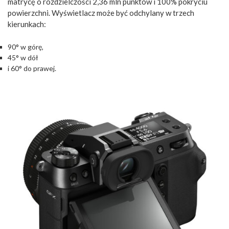
matrycę o rozdzielczości 2,36 mln punktów i 100% pokryciu
powierzchni. Wyświetlacz może być odchylany w trzech
kierunkach:
90° w górę,
45° w dół
i 60° do prawej.