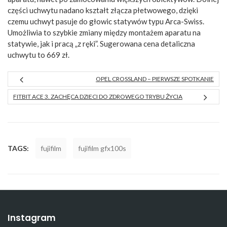
części uchwytu nadano kształt złącza płetwowego, dzięki
czemu uchwyt pasuje do głowic statywów typu Arca-Swiss.
Umożliwia to szybkie zmiany między montażem aparatu na
statywie, jak i pracą „z ręki”. Sugerowana cena detaliczna
uchwytu to 669 zł.
OPEL CROSSLAND – PIERWSZE SPOTKANIE
FITBIT ACE 3. ZACHĘCA DZIECI DO ZDROWEGO TRYBU ŻYCIA
TAGS:
fujifilm
fujifilm gfx100s
Instagram