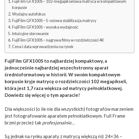
FujiFilm GFX100S – 102-megapikselowa matryca w kompaktowym
korpusie
Wydajny autofokus
FujiFilm GFX100S – 5-osiowa stabilizacja matrycy
FujiFilm GFX100S – wysoka wydajność
Intuicyjne sterowanie
FujiFilm GFX100S – nagrywa filmy w rozdzielczości 4K
Cena i data wprowadzenia na rynek
FujiFilm GFX100S to najbardziej kompaktowy, a
jednocześnie najbardziej wszechstronny aparat
średnioformatowy w historii. W swoim kompaktowym
korpusie kryje matrycę o rozdzielczości 102 megapikseli,
która jest 1,7 raza większa od matrycy pełnoklatkowej.
Dowiedz się więcej o tym aparacie!
Dla większości (o ile nie dla wszystkich) fotografów marzeniem
jest fotografowanie aparatem pełnoklatkowym. Full Frame
brzmi przecież tak
profesjonalnie…
Są jednak na rynku aparaty z matrycą większą niż 24×36 –