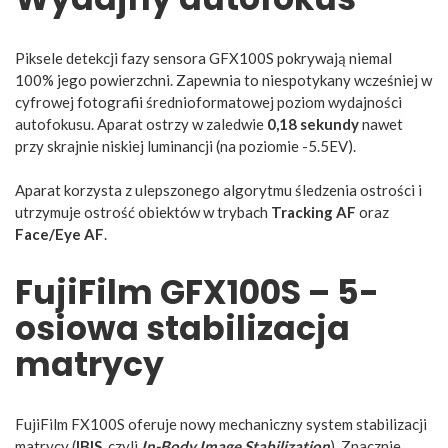
Piksele detekcji fazy sensora GFX100S pokrywają niemal
100% jego powierzchni. Zapewnia to niespotykany wcześniej w
cyfrowej fotografii średnioformatowej poziom wydajności
autofokusu. Aparat ostrzy w zaledwie
0,18 sekundy
nawet
przy skrajnie niskiej luminancji (na poziomie -5.5EV).
Aparat korzysta z ulepszonego algorytmu śledzenia ostrości i
utrzymuje ostrość obiektów w trybach
Tracking AF
oraz
Face/Eye AF
.
FujiFilm GFX100S – 5-
osiowa stabilizacja
matrycy
FujiFilm FX100S oferuje nowy mechaniczny system stabilizacji
matrycy (
IBIS
, czyli
In-Body Image Stabilization
). Znacznie