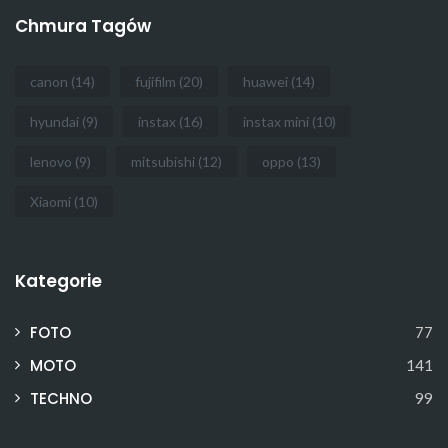
Chmura Tagów
canon
(14)
fujifilm
(20)
huawei
(14)
hyundai
(9)
instax
(16)
instax mini
(10)
lenovo
(9)
mitsubishi
(12)
oppo
(13)
Xiaomi
(10)
Kategorie
FOTO
77
MOTO
141
TECHNO
99