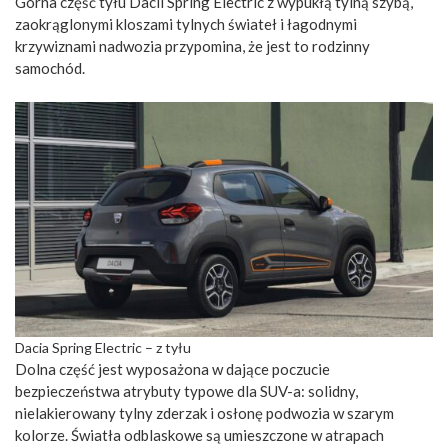
Górna część tyłu Dacii Spring Electric z wypukłą tylną szybą,
zaokrąglonymi kloszami tylnych świateł i łagodnymi
krzywiznami nadwozia przypomina, że jest to rodzinny
samochód.
Dacia Spring Electric – z tyłu
Dolna część jest wyposażona w dające poczucie
bezpieczeństwa atrybuty typowe dla SUV-a: solidny,
nielakierowany tylny zderzak i osłonę podwozia w szarym
kolorze. Światła odblaskowe są umieszczone w atrapach