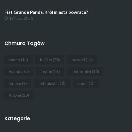
Fiat Grande Panda. Król miasta powraca?
19 lipca 2026
Chmura Tagów
canon
(14)
fujifilm
(20)
huawei
(14)
hyundai
(9)
instax
(16)
instax mini
(10)
lenovo
(9)
mitsubishi
(12)
oppo
(13)
Xiaomi
(10)
Kategorie