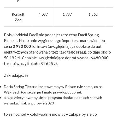
e
Renault
4 087
1 787
1 562
2 
Zoe
Polski oddział Dacii nie podał jeszcze ceny Dacii Spring
Electric. Na stronie węgierskiego importera marki widniała
cena
3 990 000
forintów (uwzględniająca dopłatę do aut
elektrycznych oferowaną przez rząd tego kraju), co daje około
50 182 zł. Cena nie uwzględniająca dopłat wynosi
6 490 000
forintów, czyli około 81 625 zł.
Zakładając, że:
Dacia Spring Electric kosztowałaby w Polsce tyle samo, co na
Węgrzech (co raczej jest mało prawdopodobne),
a rząd zdecydowałby się na program dopłat na takich samych
warunkach jak w połowie 2020 r.
to samochód – kolokwialnie mówiąc – załapałby się do