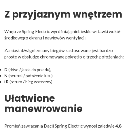
Z przyjaznym wnętrzem
Wnętrze Spring Electric wyróżniają niebieskie wstawki wokół
środkowego ekranu i nawiewów wentylacji.
Zamiast dźwigni zmiany biegów zastosowane jest bardzo
proste w obsłudze chromowane pokrętło o trzech położeniach:
D
(drive / jazda do przodu),
N
(neutral / położenie luzu)
i
R
(return / bieg wsteczny).
Ułatwione
manewrowanie
Promień zawracania Dacii Spring Electric wynosi zaledwie
4,8