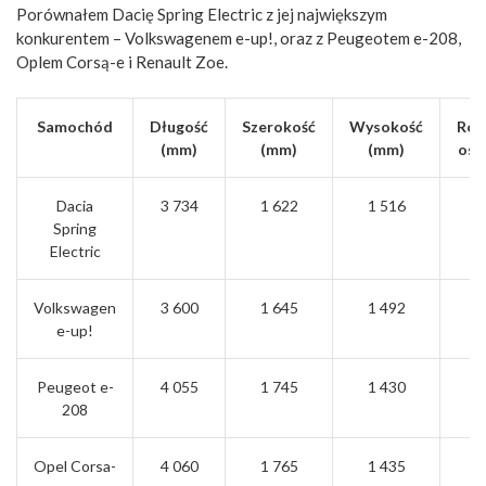
Porównałem Dacię Spring Electric z jej największym
konkurentem – Volkswagenem e-up!, oraz z Peugeotem e-208,
Oplem Corsą-e i Renault Zoe.
Samochód
Długość
Szerokość
Wysokość
Roz
(mm)
(mm)
(mm)
osi
Dacia
3 734
1 622
1 516
2 
Spring
Electric
Volkswagen
3 600
1 645
1 492
2 
e-up!
Peugeot e-
4 055
1 745
1 430
2 
208
Opel Corsa-
4 060
1 765
1 435
2 