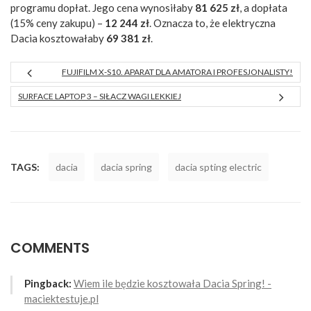
programu dopłat. Jego cena wynosiłaby
81 625 zł
, a dopłata
(15% ceny zakupu) –
12 244 zł
. Oznacza to, że elektryczna
Dacia kosztowałaby
69 381 zł
.
FUJIFILM X-S10. APARAT DLA AMATORA I PROFESJONALISTY!
SURFACE LAPTOP 3 – SIŁACZ WAGI LEKKIEJ
TAGS:
dacia
dacia spring
dacia spting electric
COMMENTS
Pingback:
Wiem ile będzie kosztowała Dacia Spring! -
maciektestuje.pl