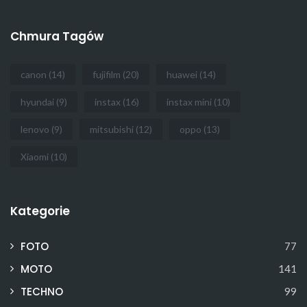
Chmura Tagów
canon
(14)
fujifilm
(20)
huawei
(14)
hyundai
(9)
instax
(16)
instax mini
(10)
lenovo
(9)
mitsubishi
(12)
oppo
(13)
Xiaomi
(10)
Kategorie
FOTO
77
MOTO
141
TECHNO
99