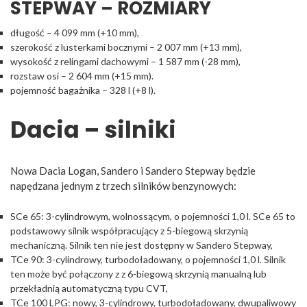
STEPWAY – ROZMIARY
długość – 4 099 mm (+10 mm),
szerokość z lusterkami bocznymi – 2 007 mm (+13 mm),
wysokość z relingami dachowymi – 1 587 mm (-28 mm),
rozstaw osi – 2 604 mm (+15 mm).
pojemność bagażnika – 328 l (+8 l).
Dacia – silniki
Nowa Dacia Logan, Sandero i Sandero Stepway będzie
napędzana jednym z trzech silników benzynowych:
SCe 65: 3-cylindrowym, wolnossącym, o pojemności 1,0 l. SCe 65 to
podstawowy silnik współpracujący z 5-biegową skrzynią
mechaniczną. Silnik ten nie jest dostępny w Sandero Stepway,
TCe 90: 3-cylindrowy, turbodoładowany, o pojemności 1,0 l. Silnik
ten może być połączony z z 6-biegową skrzynią manualną lub
przekładnią automatyczną typu CVT,
TCe 100 LPG: nowy, 3-cylindrowy, turbodoładowany, dwupaliwowy