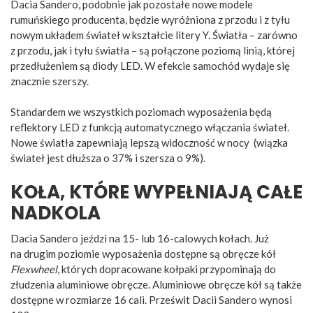
Dacia Sandero, podobnie jak pozostałe nowe modele
rumuńskiego producenta, będzie wyróżniona z przodu i z tyłu
nowym układem świateł w kształcie litery Y. Światła – zarówno
z przodu, jak i tyłu światła – są połączone poziomą linią, której
przedłużeniem są diody LED. W efekcie samochód wydaje się
znacznie szerszy.
Standardem we wszystkich poziomach wyposażenia będą
reflektory LED z funkcją automatycznego włączania świateł.
Nowe światła zapewniają lepszą widoczność w nocy (wiązka
świateł jest dłuższa o 37% i szersza o 9%).
KOŁA, KTÓRE WYPEŁNIAJĄ CAŁE
NADKOLA
Dacia Sandero jeździ na 15- lub 16-calowych kołach. Już
na drugim poziomie wyposażenia dostępne są obręcze kół
Flexwheel
, których dopracowane kołpaki przypominają do
złudzenia aluminiowe obręcze. Aluminiowe obręcze kół są także
dostępne w rozmiarze 16 cali. Prześwit Dacii Sandero wynosi