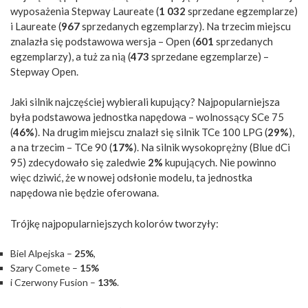
wyposażenia Stepway Laureate (
1 032
sprzedane egzemplarze)
i Laureate (
967
sprzedanych egzemplarzy). Na trzecim miejscu
znalazła się podstawowa wersja – Open (
601
sprzedanych
egzemplarzy), a tuż za nią (
473
sprzedane egzemplarze) –
Stepway Open.
Jaki silnik najczęściej wybierali kupujący? Najpopularniejsza
była podstawowa jednostka napędowa – wolnossący SCe 75
(
46%
). Na drugim miejscu znalazł się silnik TCe 100 LPG (
29%
),
a na trzecim – TCe 90 (
17%
). Na silnik wysokoprężny (Blue dCi
95) zdecydowało się zaledwie
2%
kupujących. Nie powinno
więc dziwić, że w nowej odsłonie modelu, ta jednostka
napędowa nie będzie oferowana.
Trójkę najpopularniejszych kolorów tworzyły:
Biel Alpejska –
25%
,
Szary Comete –
15%
i Czerwony Fusion –
13%
.