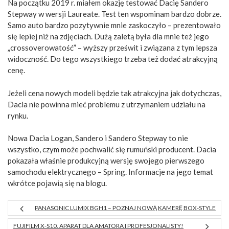
Na początku 2019 r. miałem okazję testować Dacię Sandero
Stepway w wersji Laureate. Test ten wspominam bardzo dobrze.
Samo auto bardzo pozytywnie mnie zaskoczyło – prezentowało
się lepiej niż na zdjęciach. Dużą zaletą była dla mnie też jego
„crossoverowatość” – wyższy prześwit i związana z tym lepsza
widoczność. Do tego wszystkiego trzeba też dodać atrakcyjną
cenę.
Jeżeli cena nowych modeli będzie tak atrakcyjna jak dotychczas,
Dacia nie powinna mieć problemu z utrzymaniem udziału na
rynku.
Nowa Dacia Logan, Sandero i Sandero Stepway to nie
wszystko, czym może pochwalić się rumuński producent. Dacia
pokazała właśnie produkcyjną wersję swojego pierwszego
samochodu elektrycznego – Spring. Informacje na jego temat
wkrótce pojawią się na blogu.
PANASONIC LUMIX BGH1 – POZNAJ NOWĄ KAMERĘ BOX-STYLE
FUJIFILM X-S10. APARAT DLA AMATORA I PROFESJONALISTY!