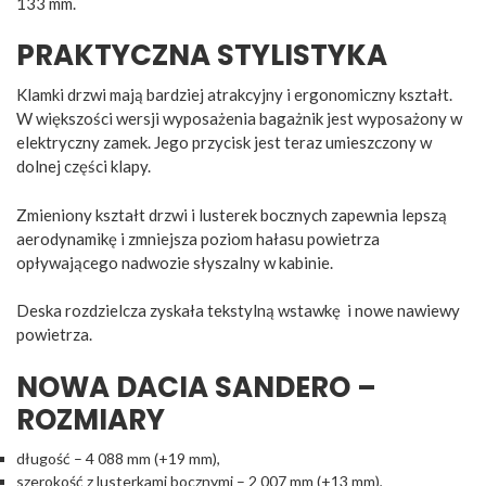
133 mm.
PRAKTYCZNA STYLISTYKA
Klamki drzwi mają bardziej atrakcyjny i ergonomiczny kształt.
W większości wersji wyposażenia bagażnik jest wyposażony w
elektryczny zamek. Jego przycisk jest teraz umieszczony w
dolnej części klapy.
Zmieniony kształt drzwi i lusterek bocznych zapewnia lepszą
aerodynamikę i zmniejsza poziom hałasu powietrza
opływającego nadwozie słyszalny w kabinie.
Deska rozdzielcza zyskała tekstylną wstawkę i nowe nawiewy
powietrza.
NOWA DACIA SANDERO –
ROZMIARY
długość – 4 088 mm (+19 mm),
szerokość z lusterkami bocznymi – 2 007 mm (+13 mm),