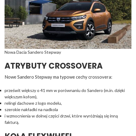
Nowa Dacia Sandero Stepway
ATRYBUTY CROSSOVERA
Nowe Sandero Stepway ma typowe cechy crossovera:
prześwit większy o 41 mm w porównaniu do Sandero (m.in. dzięki
większym kołom),
relingi dachowe z logo modelu,
szerokie nakładki na nadkola
i wzmocnienia w dolnej części drzwi, które wyróżniają się inną
fakturą.