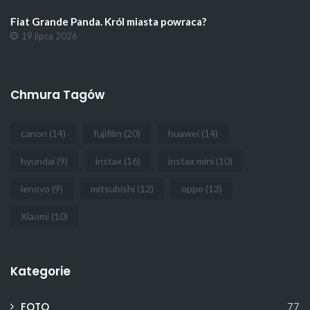
Fiat Grande Panda. Król miasta powraca?
19 lipca 2026
Chmura Tagów
canon
(14)
fujifilm
(20)
huawei
(14)
hyundai
(9)
instax
(16)
instax mini
(10)
lenovo
(9)
mitsubishi
(12)
oppo
(13)
Xiaomi
(10)
Kategorie
FOTO
77