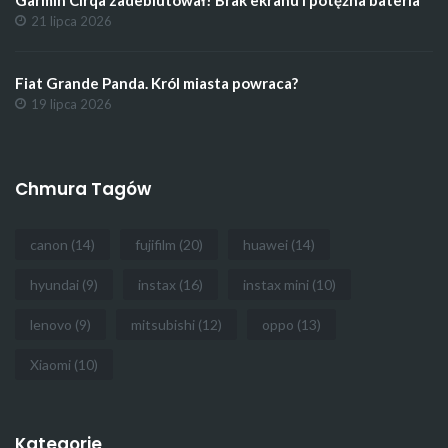
21 lipca 2026
Fiat Grande Panda. Król miasta powraca?
19 lipca 2026
Chmura Tagów
canon
(14)
fujifilm
(20)
huawei
(14)
hyundai
(9)
instax
(16)
instax mini
(10)
lenovo
(9)
mitsubishi
(12)
oppo
(13)
Xiaomi
(10)
Kategorie