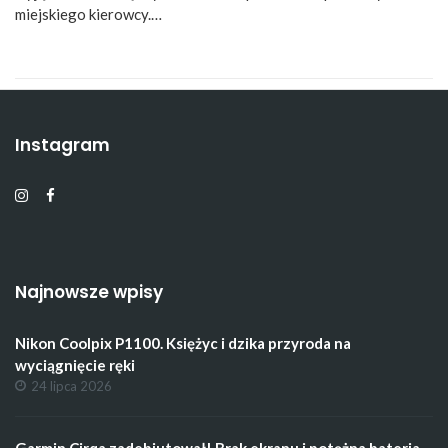
miejskiego kierowcy.…
Instagram
Najnowsze wpisy
Nikon Coolpix P1100. Księżyc i dzika przyroda na
wyciągnięcie ręki
24 lipca 2026
Garmin Cirqa zadebiutował! Brak ekranu i potężna bateria