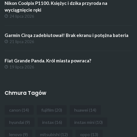
Nikon Coolpix P1100. Księżyc i dzika przyroda na
wyciągnięcie ręki
24 lipca 2026
Garmin Cirqa zadebiutował! Brak ekranu i potężna bateria
21 lipca 2026
Fiat Grande Panda. Król miasta powraca?
19 lipca 2026
Chmura Tagów
canon
(14)
fujifilm
(20)
huawei
(14)
hyundai
(9)
instax
(16)
instax mini
(10)
lenovo
(9)
mitsubishi
(12)
oppo
(13)