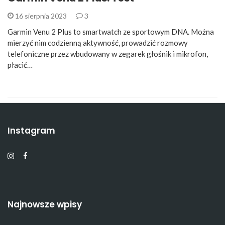
16 sierpnia 2023
3
Garmin Venu 2 Plus to smartwatch ze sportowym DNA. Można
mierzyć nim codzienną aktywność, prowadzić rozmowy
telefoniczne przez wbudowany w zegarek głośnik i mikrofon,
płacić…
Instagram
Najnowsze wpisy