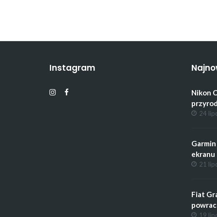
Instagram
Najno
Nikon C
przyrod
24 lip
Garmin 
ekranu 
21 lip
Fiat Gr
powrac
19 lip