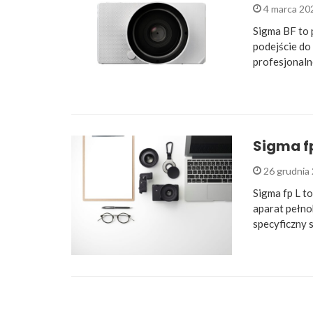
4 marca 2
Sigma BF to 
podejście do 
profesjonaln
Sigma fp
26 grudnia
Sigma fp L t
aparat pełno
specyficzny 