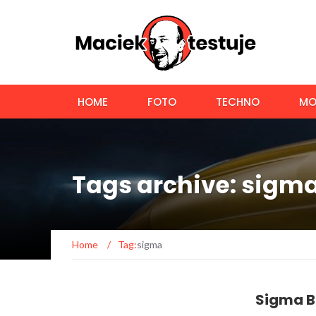
HOME
FOTO
TECHNO
MO
Tags archive: sigm
Home
/
Tag:
sigma
Sigma BF