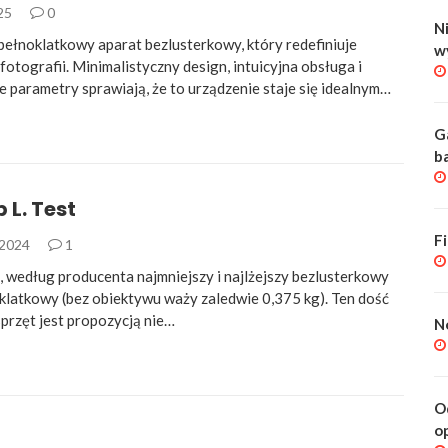
025
0
Ni
pełnoklatkowy aparat bezlusterkowy, który redefiniuje
w
fotografii. Minimalistyczny design, intuicyjna obsługa i
e parametry sprawiają, że to urządzenie staje się idealnym…
G
b
 L. Test
F
 2024
1
o, według producenta najmniejszy i najlżejszy bezlusterkowy
klatkowy (bez obiektywu waży zaledwie 0,375 kg). Ten dość
sprzęt jest propozycją nie…
N
O
o