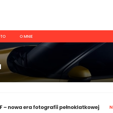
TO
O MNIE
a
 – nowa era fotografii pełnoklatkowej
N