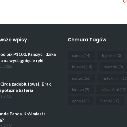
wsze wpisy
Chmura Tagów
oolpix P1100. Księżyc i dzika
canon
(14)
fujifilm
(20)
a na wyciągnięcie ręki
ca 2026
huawei
(14)
hyundai
(9)
instax
(16)
instax mini
(10
Cirqa zadebiutował! Brak
lenovo
(9)
mitsubishi
(12)
i potężna bateria
ca 2026
oppo
(13)
Xiaomi
(10)
ande Panda. Król miasta
a?
ca 2026