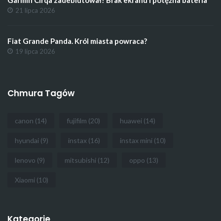
21 lipca 2026
Fiat Grande Panda. Król miasta powraca?
19 lipca 2026
Chmura Tagów
canon
(14)
fujifilm
(20)
huawei
(14)
hyundai
(9)
instax
(16)
instax mini
(10)
lenovo
(9)
mitsubishi
(12)
oppo
(13)
Xiaomi
(10)
Kategorie