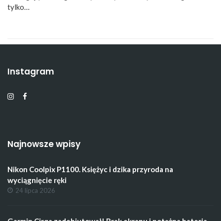
tylko…
Instagram
Najnowsze wpisy
Nikon Coolpix P1100. Księżyc i dzika przyroda na
wyciągnięcie ręki
24 lipca 2026
Garmin Cirqa zadebiutował! Brak ekranu i potężna bateria