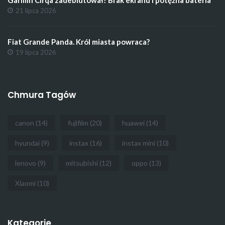
21 lipca 2026
Fiat Grande Panda. Król miasta powraca?
19 lipca 2026
Chmura Tagów
canon
(14)
fujifilm
(20)
huawei
(14)
hyundai
(9)
instax
(16)
instax mini
(10)
lenovo
(9)
mitsubishi
(12)
oppo
(13)
Xiaomi
(10)
Kategorie