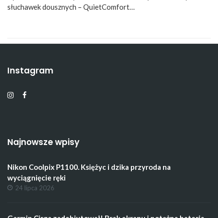
słuchawek dousznych – QuietComfort…
Instagram
Najnowsze wpisy
Nikon Coolpix P1100. Księżyc i dzika przyroda na
wyciągnięcie ręki
24 lipca 2026
Garmin Cirqa zadebiutował! Brak ekranu i potężna bateria