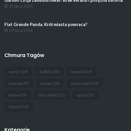
21 lipca 2026
Fiat Grande Panda. Król miasta powraca?
19 lipca 2026
Chmura Tagów
canon
(14)
fujifilm
(20)
huawei
(14)
hyundai
(9)
instax
(16)
instax mini
(10)
lenovo
(9)
mitsubishi
(12)
oppo
(13)
Xiaomi
(10)
Kategorie