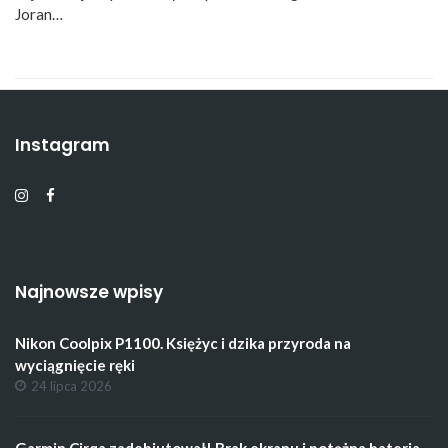
Joran…
Instagram
Najnowsze wpisy
Nikon Coolpix P1100. Księżyc i dzika przyroda na
wyciągnięcie ręki
24 lipca 2026
Garmin Cirqa zadebiutował! Brak ekranu i potężna bateria