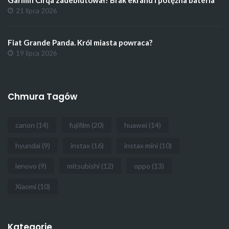
21 lipca 2026
Fiat Grande Panda. Król miasta powraca?
19 lipca 2026
Chmura Tagów
canon
(14)
fujifilm
(20)
huawei
(14)
hyundai
(9)
instax
(16)
instax mini
(10)
lenovo
(9)
mitsubishi
(12)
oppo
(13)
Xiaomi
(10)
Kategorie