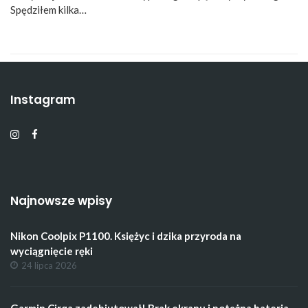
Spędziłem kilka…
Instagram
Najnowsze wpisy
Nikon Coolpix P1100. Księżyc i dzika przyroda na
wyciągnięcie ręki
24 lipca 2026
Garmin Cirqa zadebiutował! Brak ekranu i potężna bateria