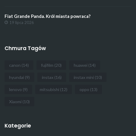
Fiat Grande Panda. Król miasta powraca?
19 lipca 2026
Chmura Tagów
canon
(14)
fujifilm
(20)
huawei
(14)
hyundai
(9)
instax
(16)
instax mini
(10)
lenovo
(9)
mitsubishi
(12)
oppo
(13)
Xiaomi
(10)
Kategorie