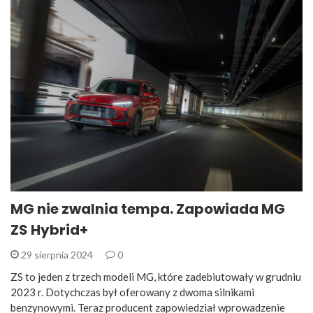
MG nie zwalnia tempa. Zapowiada MG
ZS Hybrid+
29 sierpnia 2024
0
ZS to jeden z trzech modeli MG, które zadebiutowały w grudniu
2023 r. Dotychczas był oferowany z dwoma silnikami
benzynowymi. Teraz producent zapowiedział wprowadzenie