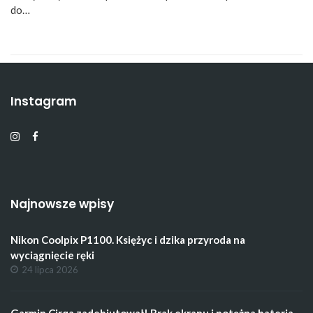
do…
Instagram
Najnowsze wpisy
Nikon Coolpix P1100. Księżyc i dzika przyroda na
wyciągnięcie ręki
24 lipca 2026
Garmin Cirqa zadebiutował! Brak ekranu i potężna bateria