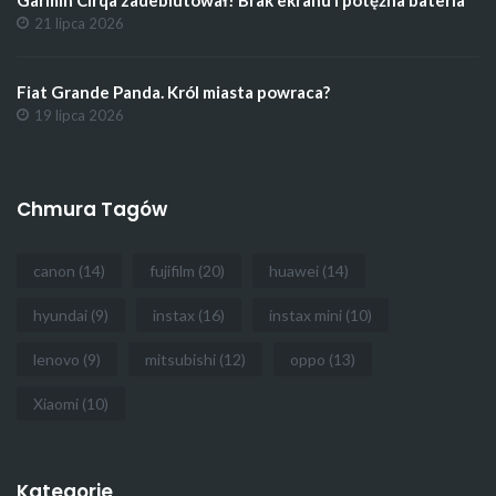
21 lipca 2026
Fiat Grande Panda. Król miasta powraca?
19 lipca 2026
Chmura Tagów
canon
(14)
fujifilm
(20)
huawei
(14)
hyundai
(9)
instax
(16)
instax mini
(10)
lenovo
(9)
mitsubishi
(12)
oppo
(13)
Xiaomi
(10)
Kategorie