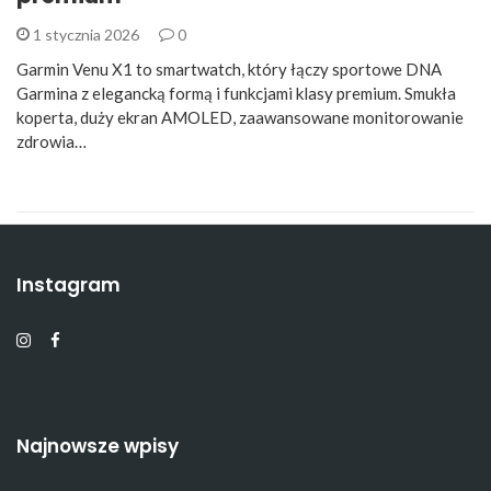
1 stycznia 2026
0
Garmin Venu X1 to smartwatch, który łączy sportowe DNA
Garmina z elegancką formą i funkcjami klasy premium. Smukła
koperta, duży ekran AMOLED, zaawansowane monitorowanie
zdrowia…
Instagram
Najnowsze wpisy