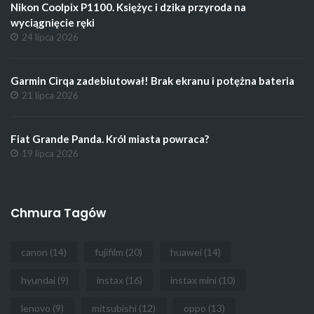
Nikon Coolpix P1100. Księżyc i dzika przyroda na
wyciągnięcie ręki
24 lipca 2026
Garmin Cirqa zadebiutował! Brak ekranu i potężna bateria
21 lipca 2026
Fiat Grande Panda. Król miasta powraca?
19 lipca 2026
Chmura Tagów
canon
(14)
fujifilm
(20)
huawei
(14)
hyundai
(9)
instax
(16)
instax mini
(10)
lenovo
(9)
mitsubishi
(12)
oppo
(13)