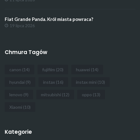
Fiat Grande Panda. Król miasta powraca?
19 lipca 2026
Chmura Tagów
canon
(14)
fujifilm
(20)
huawei
(14)
hyundai
(9)
instax
(16)
instax mini
(10)
lenovo
(9)
mitsubishi
(12)
oppo
(13)
Xiaomi
(10)
Kategorie