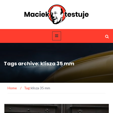
Tags archive: klisza 35 mm
Home
/
Tag:
klisza 35 mm