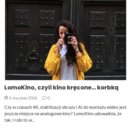
LomoKino, czyli kino kręcone… korbką
3 stycznia 2026
0
Czy w czasach 4K, stabilizacji obrazu i AI do montażu wideo jest
jeszcze miejsce na analogowe kino? LomoKino udowadnia, że
tak. I robi to w…