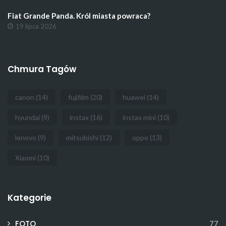
Fiat Grande Panda. Król miasta powraca?
19 lipca 2026
Chmura Tagów
canon
(14)
fujifilm
(20)
huawei
(14)
hyundai
(9)
instax
(16)
instax mini
(10)
lenovo
(9)
mitsubishi
(12)
oppo
(13)
Xiaomi
(10)
Kategorie
FOTO
77