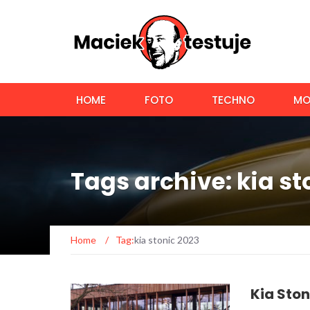
HOME
FOTO
TECHNO
MO
Tags archive: kia st
Home
/
Tag:
kia stonic 2023
Kia Ston