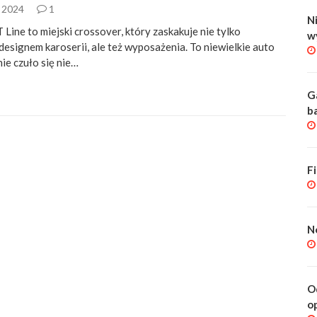
a 2024
1
Ni
 Line to miejski crossover, który zaskakuje nie tylko
w
designem karoserii, ale też wyposażenia. To niewielkie auto
ie czuło się nie…
G
b
F
N
O
o