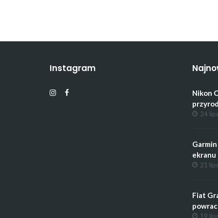
Instagram
Najno
Nikon C
przyrod
24 lip
Garmin 
ekranu 
21 lip
Fiat Gr
powrac
19 lip