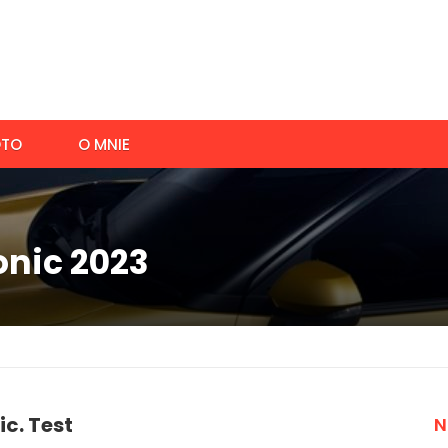
TO
O MNIE
onic 2023
ic. Test
N