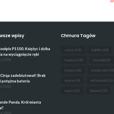
wsze wpisy
Chmura Tagów
oolpix P1100. Księżyc i dzika
canon
(14)
fujifilm
(20)
a na wyciągnięcie ręki
ca 2026
huawei
(14)
hyundai
(9)
instax
(16)
instax mini
(10
Cirqa zadebiutował! Brak
lenovo
(9)
mitsubishi
(12)
i potężna bateria
ca 2026
oppo
(13)
Xiaomi
(10)
ande Panda. Król miasta
a?
ca 2026