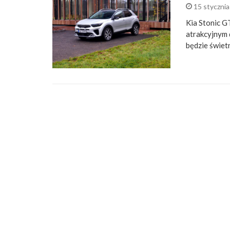
15 styczni
Kia Stonic GT
atrakcyjnym 
będzie świetn