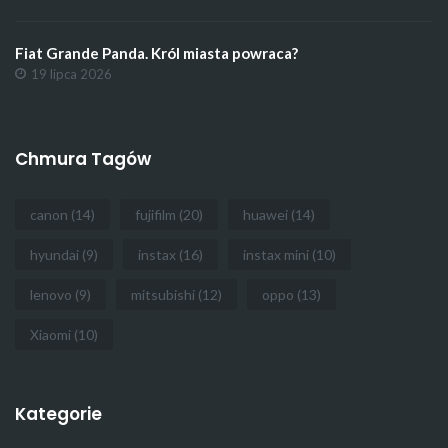
Fiat Grande Panda. Król miasta powraca?
19 lipca 2026
Chmura Tagów
canon
(14)
fujifilm
(20)
huawei
(14)
hyundai
(9)
instax
(16)
instax mini
(10)
lenovo
(9)
mitsubishi
(12)
oppo
(13)
Xiaomi
(10)
Kategorie