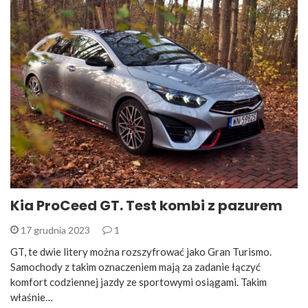
Kia ProCeed GT. Test kombi z pazurem
17 grudnia 2023
1
GT, te dwie litery można rozszyfrować jako Gran Turismo.
Samochody z takim oznaczeniem mają za zadanie łączyć
komfort codziennej jazdy ze sportowymi osiągami. Takim
właśnie…