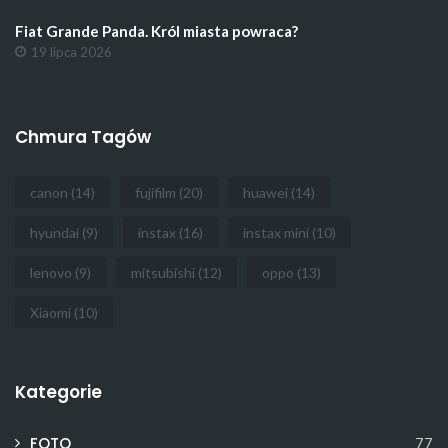
Fiat Grande Panda. Król miasta powraca?
19 lipca 2026
Chmura Tagów
canon
(14)
fujifilm
(20)
huawei
(14)
hyundai
(9)
instax
(16)
instax mini
(10)
lenovo
(9)
mitsubishi
(12)
oppo
(13)
Xiaomi
(10)
Kategorie
FOTO
77