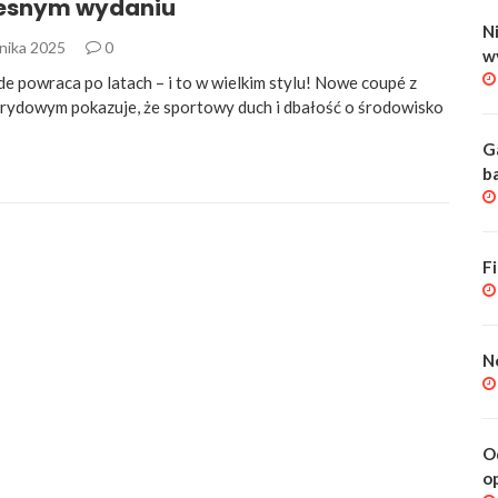
esnym wydaniu
Ni
rnika 2025
0
w
e powraca po latach – i to w wielkim stylu! Nowe coupé z
ydowym pokazuje, że sportowy duch i dbałość o środowisko
G
b
F
N
O
o