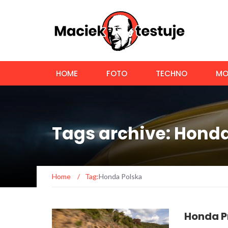
HOME
FOTO
TECHNO
MO
Tags archive: Hond
Home
/
Tag:
Honda Polska
Honda P