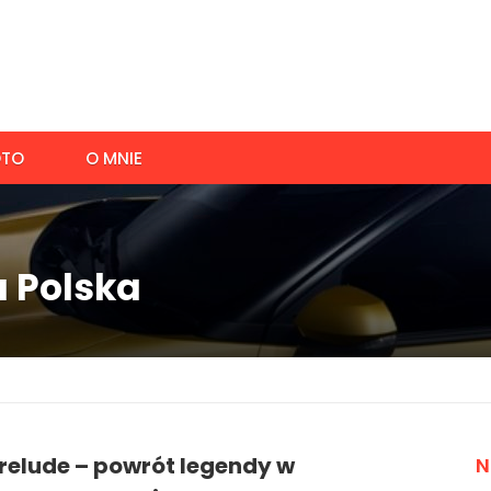
TO
O MNIE
a Polska
relude – powrót legendy w
N