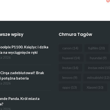
wsze wpisy
Chmura Tagów
oolpix P1100. Księżyc i dzika
canon
(14)
fujifilm
(20)
a na wyciągnięcie ręki
ca 2026
huawei
(14)
hyundai
(9)
instax
(16)
instax mini
(10
Cirqa zadebiutował! Brak
lenovo
(9)
mitsubishi
(12)
i potężna bateria
ca 2026
oppo
(13)
Xiaomi
(10)
ande Panda. Król miasta
a?
ca 2026