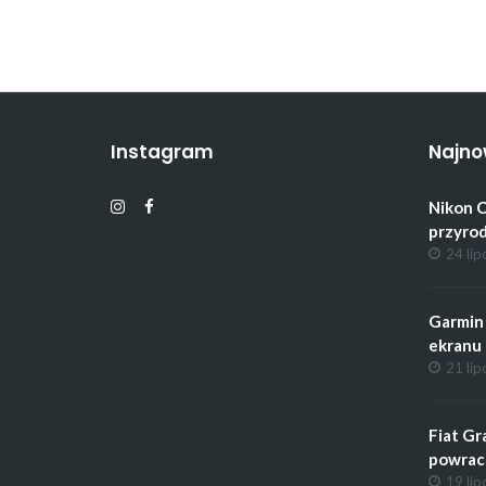
Instagram
Najno
Nikon C
przyrod
24 lip
Garmin 
ekranu 
21 lip
Fiat Gr
powrac
19 lip