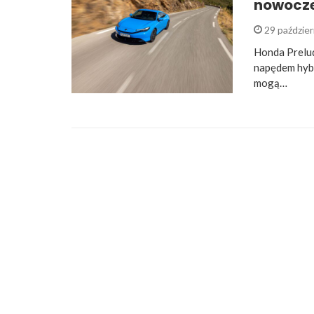
nowocz
29 paździe
Honda Prelud
napędem hybr
mogą…