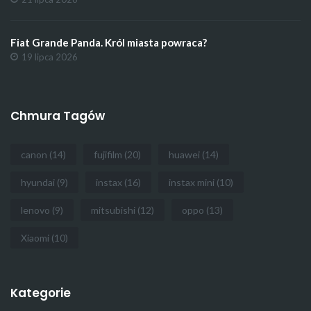
Fiat Grande Panda. Król miasta powraca?
19 lipca 2026
Chmura Tagów
canon
(14)
fujifilm
(20)
huawei
(14)
hyundai
(9)
instax
(16)
instax mini
(10)
lenovo
(9)
mitsubishi
(12)
oppo
(13)
Xiaomi
(10)
Kategorie